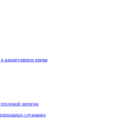
 в каникулярное время
 тепловой энергии
иципальных служащих