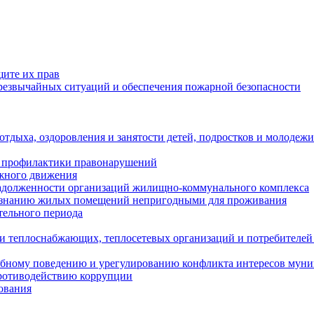
щите их прав
езвычайных ситуаций и обеспечения пожарной безопасности
тдыха, оздоровления и занятости детей, подростков и молодежи
 профилактики правонарушений
ожного движения
задолженности организаций жилищно-коммунального комплекса
ризнанию жилых помещений непригодными для проживания
тельного периода
и теплоснабжающих, теплосетевых организаций и потребителей
ебному поведению и урегулированию конфликта интересов мун
противодействию коррупции
ования