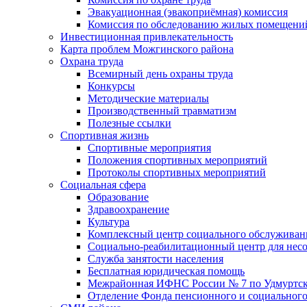
Эвакуационная (эвакоприёмная) комиссия
Комиссия по обследованию жилых помещени
Инвестиционная привлекательность
Карта проблем Можгинского района
Охрана труда
Всемирный день охраны труда
Конкурсы
Методические материалы
Производственный травматизм
Полезные ссылки
Спортивная жизнь
Спортивные мероприятия
Положения спортивных мероприятий
Протоколы спортивных мероприятий
Социальная сфера
Образование
Здравоохранение
Культура
Комплексный центр социального обслуживан
Социально-реабилитационный центр для нес
Служба занятости населения
Бесплатная юридическая помощь
Межрайонная ИФНС России № 7 по Удмуртск
Отделение Фонда пенсионного и социального