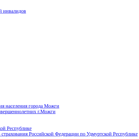
й инвалидов
ия населения города Можги
овершеннолетних г.Можги
ой Республике
 страхования Российской Федерации по Удмуртской Республике