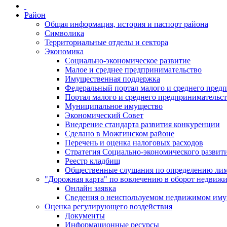
Район
Общая информация, история и паспорт района
Символика
Территориальные отделы и сектора
Экономика
Социально-экономическое развитие
Малое и среднее предпринимательство
Имущественная поддержка
Федеральный портал малого и среднего пред
Портал малого и среднего предпринимательс
Муниципальное имущество
Экономический Совет
Внедрение стандарта развития конкуренции
Сделано в Можгинском районе
Перечень и оценка налоговых расходов
Стратегия Социально-экономического развит
Реестр кладбищ
Общественные слушания по определению лими
"Дорожная карта" по вовлечению в оборот недвиж
Онлайн заявка
Сведения о неиспользуемом недвижимом иму
Оценка регулирующего воздействия
Документы
Информационные ресурсы