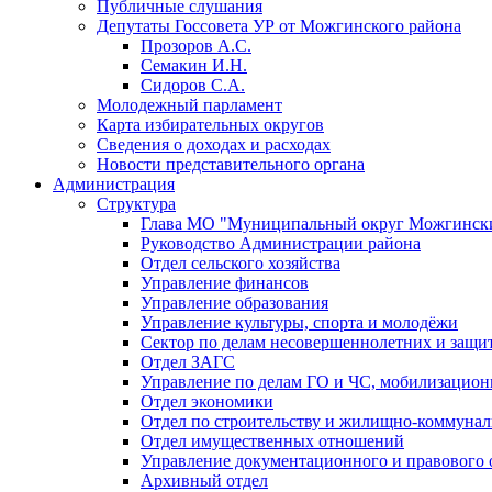
Публичные слушания
Депутаты Госсовета УР от Можгинского района
Прозоров А.С.
Семакин И.Н.
Сидоров С.А.
Молодежный парламент
Карта избирательных округов
Сведения о доходах и расходах
Новости представительного органа
Администрация
Структура
Глава МО "Муниципальный округ Можгински
Руководство Администрации района
Отдел сельского хозяйства
Управление финансов
Управление образования
Управление культуры, спорта и молодёжи
Сектор по делам несовершеннолетних и защит
Отдел ЗАГС
Управление по делам ГО и ЧС, мобилизацион
Отдел экономики
Отдел по строительству и жилищно-коммунал
Отдел имущественных отношений
Управление документационного и правового 
Архивный отдел