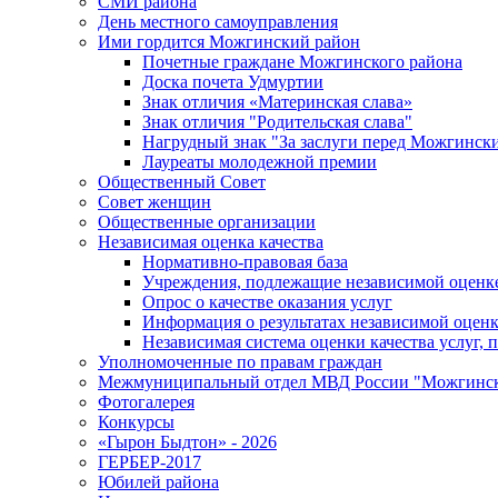
СМИ района
День местного самоуправления
Ими гордится Можгинский район
Почетные граждане Можгинского района
Доска почета Удмуртии
Знак отличия «Материнская слава»
Знак отличия "Родительская слава"
Нагрудный знак "За заслуги перед Можгинск
Лауреаты молодежной премии
Общественный Совет
Совет женщин
Общественные организации
Независимая оценка качества
Нормативно-правовая база
Учреждения, подлежащие независимой оценке
Опрос о качестве оказания услуг
Информация о результатах независимой оценк
Независимая система оценки качества услуг,
Уполномоченные по правам граждан
Межмуниципальный отдел МВД России "Можгинс
Фотогалерея
Конкурсы
«Гырон Быдтон» - 2026
ГЕРБЕР-2017
Юбилей района