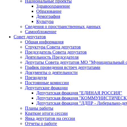
Национальные проекты
Здравоохранение
Образование
Демография
Культура
Сведения о пространственных данных
Самообложение
Совет депутатов
Общая информация
Структура Совета депутатов
Председатель Совета депутатов
Деятельность Председателя
Депутаты Совета депутатов МО "Муниципальный о
График проведения встреч депутатами
Документы о деятельности
Президиум
Постоянные комиссии
Депутатские фракции
Депутатская фракция "ЕДИНАЯ РОССИЯ"
Депутатская фракция "КОММУНИСТИЧЕ
Депутатская фракция "ЛДПР - Либерально-де
Планы работы
Краткие итоги сессии
Явка депутатов на сессии
Отчеты о работе