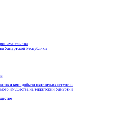
принимательства
тва Удмуртской Республики
ия
тов и квот добычи охотничьих ресурсов
имого имущества на территории Удмуртии
ществе