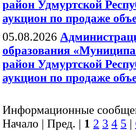
район Удмуртской Респ
аукцион по продаже объ
05.08.2026
Администрац
образования «Муницип
район Удмуртской Респ
аукцион по продаже объ
Информационные сообщени
Начало | Пред. |
1
2
3
4
5
|