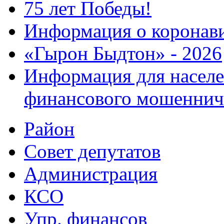
75 лет Победы!
Информация о коронав
«Гырон Быдтон» - 2026
Информация для населе
финансового мошеннич
Район
Совет депутатов
Администрация
КСО
Упр. финансов