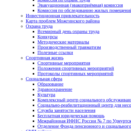
Эвакуационная (эвакоприёмная) комиссия
Комиссия по обследованию жилых помещени
Инвестиционная привлекательность
Карта проблем Можгинского района
Охрана труда
Всемирный день охраны труда
Конкурсы
Методические материалы
Производственный травматизм
Полезные ссылки
Спортивная жизнь
Спортивные мероприятия
Положения спортивных мероприятий
Протоколы спортивных мероприятий
Социальная сфера
Образование
Здравоохранение
Культура
Комплексный центр социального обслуживан
Социально-реабилитационный центр для нес
Служба занятости населения
Бесплатная юридическая помощь
Межрайонная ИФНС России № 7 по Удмуртск
Отделение Фонда пенсионного и социального