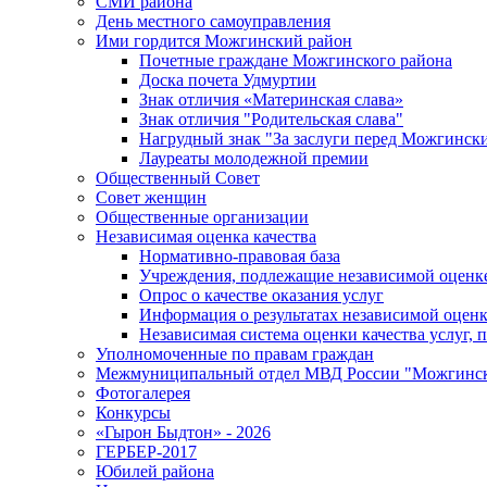
СМИ района
День местного самоуправления
Ими гордится Можгинский район
Почетные граждане Можгинского района
Доска почета Удмуртии
Знак отличия «Материнская слава»
Знак отличия "Родительская слава"
Нагрудный знак "За заслуги перед Можгинск
Лауреаты молодежной премии
Общественный Совет
Совет женщин
Общественные организации
Независимая оценка качества
Нормативно-правовая база
Учреждения, подлежащие независимой оценке
Опрос о качестве оказания услуг
Информация о результатах независимой оценк
Независимая система оценки качества услуг,
Уполномоченные по правам граждан
Межмуниципальный отдел МВД России "Можгинс
Фотогалерея
Конкурсы
«Гырон Быдтон» - 2026
ГЕРБЕР-2017
Юбилей района