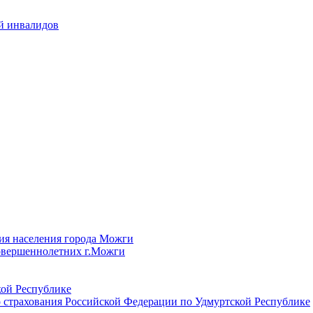
й инвалидов
ия населения города Можги
овершеннолетних г.Можги
ой Республике
 страхования Российской Федерации по Удмуртской Республике