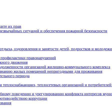
щите их прав
езвычайных ситуаций и обеспечения пожарной безопасности
тдыха, оздоровления и занятости детей, подростков и молодежи
 профилактики правонарушений
ожного движения
задолженности организаций жилищно-коммунального комплекса
ризнанию жилых помещений непригодными для проживания
тельного периода
и теплоснабжающих, теплосетевых организаций и потребителей
ебному поведению и урегулированию конфликта интересов мун
противодействию коррупции
ования