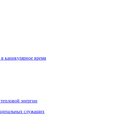
 в каникулярное время
 тепловой энергии
иципальных служащих