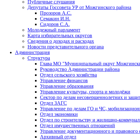
Публичные слушания
Депутаты Госсовета УР от Можгинского района
Прозоров А.С.
Семакин И.Н.
Сидоров С.А.
Молодежный парламент
Карта избирательных округов
Сведения о доходах и расходах
Новости представительного органа
Администрация
Структура
Глава МО "Муниципальный округ Можгински
Руководство Администрации района
Отдел сельского хозяйства
Управление финансов
Управление образования
Управление культуры, спорта и молодёжи
Сектор по делам несовершеннолетних и защит
Отдел ЗАГС
Управление по делам ГО и ЧС, мобилизацион
Отдел экономики
Отдел по строительству и жилищно-коммунал
Отдел имущественных отношений
Управление документационного и правового 
Архивный отдел