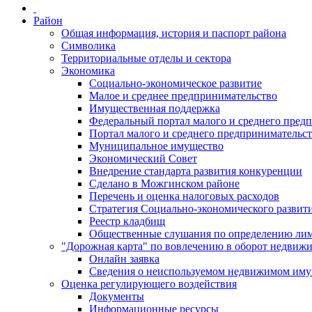
Район
Общая информация, история и паспорт района
Символика
Территориальные отделы и сектора
Экономика
Социально-экономическое развитие
Малое и среднее предпринимательство
Имущественная поддержка
Федеральный портал малого и среднего пред
Портал малого и среднего предпринимательс
Муниципальное имущество
Экономический Совет
Внедрение стандарта развития конкуренции
Сделано в Можгинском районе
Перечень и оценка налоговых расходов
Стратегия Социально-экономического развит
Реестр кладбищ
Общественные слушания по определению лими
"Дорожная карта" по вовлечению в оборот недвиж
Онлайн заявка
Сведения о неиспользуемом недвижимом иму
Оценка регулирующего воздействия
Документы
Информационные ресурсы