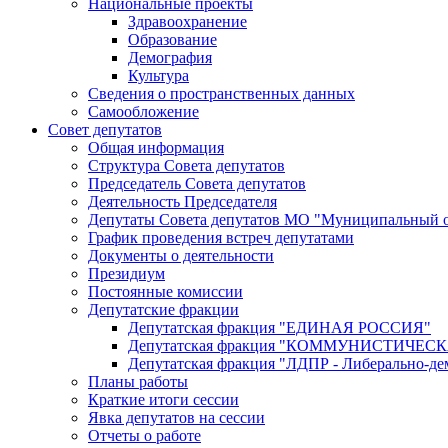
Национальные проекты
Здравоохранение
Образование
Демография
Культура
Сведения о пространственных данных
Самообложение
Совет депутатов
Общая информация
Структура Совета депутатов
Председатель Совета депутатов
Деятельность Председателя
Депутаты Совета депутатов МО "Муниципальный о
График проведения встреч депутатами
Документы о деятельности
Президиум
Постоянные комиссии
Депутатские фракции
Депутатская фракция "ЕДИНАЯ РОССИЯ"
Депутатская фракция "КОММУНИСТИЧЕ
Депутатская фракция "ЛДПР - Либерально-де
Планы работы
Краткие итоги сессии
Явка депутатов на сессии
Отчеты о работе