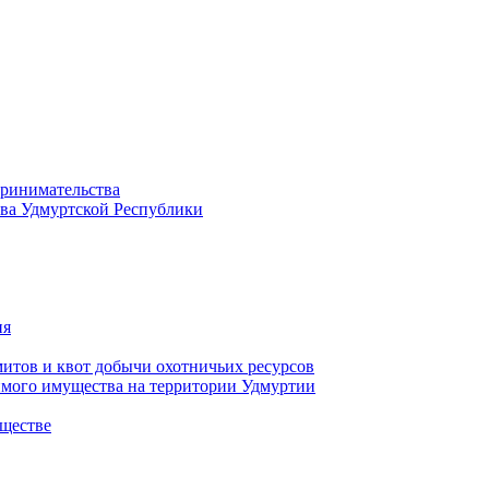
принимательства
тва Удмуртской Республики
ия
тов и квот добычи охотничьих ресурсов
имого имущества на территории Удмуртии
ществе