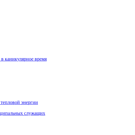
 в каникулярное время
 тепловой энергии
иципальных служащих