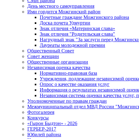
СМИ района
День местного самоуправления
Ими гордится Можгинский район
Почетные граждане Можгинского района
Доска почета Удмуртии
Знак отличия «Материнская слава»
Знак отличия "Родительская слава"
Нагрудный знак "За заслуги перед Можгинск
Лауреаты молодежной премии
Общественный Совет
Совет женщин
Общественные организации
Независимая оценка качества
Нормативно-правовая база
Учреждения, подлежащие независимой оценке
Опрос о качестве оказания услуг
Информация о результатах независимой оценк
Независимая система оценки качества услуг,
Уполномоченные по правам граждан
Межмуниципальный отдел МВД России "Можгинс
Фотогалерея
Конкурсы
«Гырон Быдтон» - 2026
ГЕРБЕР-2017
Юбилей района