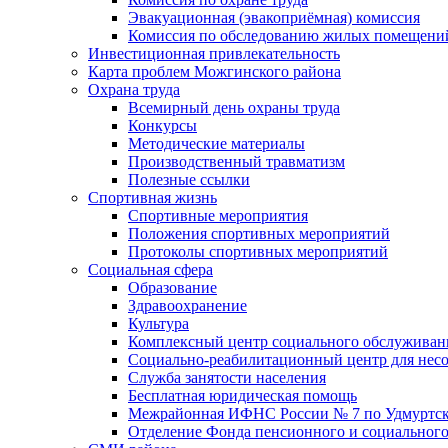
Эвакуационная (эвакоприёмная) комиссия
Комиссия по обследованию жилых помещени
Инвестиционная привлекательность
Карта проблем Можгинского района
Охрана труда
Всемирный день охраны труда
Конкурсы
Методические материалы
Производственный травматизм
Полезные ссылки
Спортивная жизнь
Спортивные мероприятия
Положения спортивных мероприятий
Протоколы спортивных мероприятий
Социальная сфера
Образование
Здравоохранение
Культура
Комплексный центр социального обслуживан
Социально-реабилитационный центр для нес
Служба занятости населения
Бесплатная юридическая помощь
Межрайонная ИФНС России № 7 по Удмуртск
Отделение Фонда пенсионного и социального