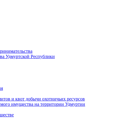
принимательства
тва Удмуртской Республики
ия
тов и квот добычи охотничьих ресурсов
имого имущества на территории Удмуртии
ществе