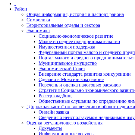
Район
Общая информация, история и паспорт района
Символика
Территориальные отделы и сектора
Экономика
Социально-экономическое развитие
Малое и среднее предпринимательство
Имущественная поддержка
Федеральный портал малого и среднего пред
Портал малого и среднего предпринимательс
Муниципальное имущество
Экономический Совет
Внедрение стандарта развития конкуренции
Сделано в Можгинском районе
Перечень и оценка налоговых расходов
Стратегия Социально-экономического развит
Реестр кладбищ
Общественные слушания по определению лими
"Дорожная карта" по вовлечению в оборот недвиж
Онлайн заявка
Сведения о неиспользуемом недвижимом иму
Оценка регулирующего воздействия
Документы
Информационные ресурсы