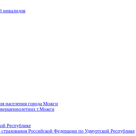
й инвалидов
ия населения города Можги
овершеннолетних г.Можги
ой Республике
 страхования Российской Федерации по Удмуртской Республике