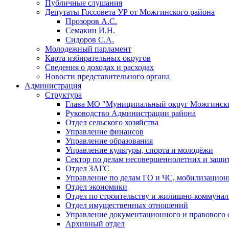
Публичные слушания
Депутаты Госсовета УР от Можгинского района
Прозоров А.С.
Семакин И.Н.
Сидоров С.А.
Молодежный парламент
Карта избирательных округов
Сведения о доходах и расходах
Новости представительного органа
Администрация
Структура
Глава МО "Муниципальный округ Можгински
Руководство Администрации района
Отдел сельского хозяйства
Управление финансов
Управление образования
Управление культуры, спорта и молодёжи
Сектор по делам несовершеннолетних и защит
Отдел ЗАГС
Управление по делам ГО и ЧС, мобилизацион
Отдел экономики
Отдел по строительству и жилищно-коммунал
Отдел имущественных отношений
Управление документационного и правового 
Архивный отдел