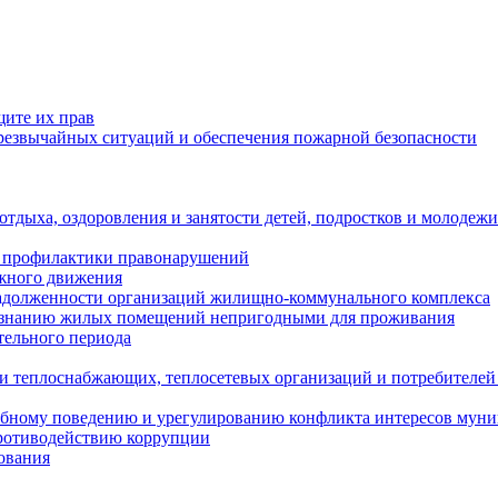
щите их прав
езвычайных ситуаций и обеспечения пожарной безопасности
тдыха, оздоровления и занятости детей, подростков и молодежи
 профилактики правонарушений
ожного движения
задолженности организаций жилищно-коммунального комплекса
ризнанию жилых помещений непригодными для проживания
тельного периода
и теплоснабжающих, теплосетевых организаций и потребителей
ебному поведению и урегулированию конфликта интересов мун
противодействию коррупции
ования