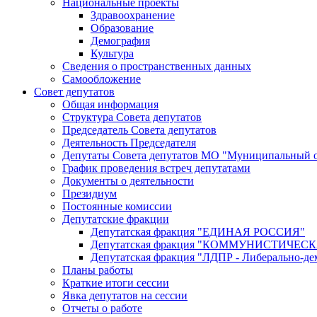
Национальные проекты
Здравоохранение
Образование
Демография
Культура
Сведения о пространственных данных
Самообложение
Совет депутатов
Общая информация
Структура Совета депутатов
Председатель Совета депутатов
Деятельность Председателя
Депутаты Совета депутатов МО "Муниципальный о
График проведения встреч депутатами
Документы о деятельности
Президиум
Постоянные комиссии
Депутатские фракции
Депутатская фракция "ЕДИНАЯ РОССИЯ"
Депутатская фракция "КОММУНИСТИЧЕ
Депутатская фракция "ЛДПР - Либерально-де
Планы работы
Краткие итоги сессии
Явка депутатов на сессии
Отчеты о работе