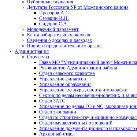
Публичные слушания
Депутаты Госсовета УР от Можгинского района
Прозоров А.С.
Семакин И.Н.
Сидоров С.А.
Молодежный парламент
Карта избирательных округов
Сведения о доходах и расходах
Новости представительного органа
Администрация
Структура
Глава МО "Муниципальный округ Можгински
Руководство Администрации района
Отдел сельского хозяйства
Управление финансов
Управление образования
Управление культуры, спорта и молодёжи
Сектор по делам несовершеннолетних и защит
Отдел ЗАГС
Управление по делам ГО и ЧС, мобилизацион
Отдел экономики
Отдел по строительству и жилищно-коммунал
Отдел имущественных отношений
Управление документационного и правового 
Архивный отдел