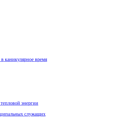
 в каникулярное время
 тепловой энергии
иципальных служащих