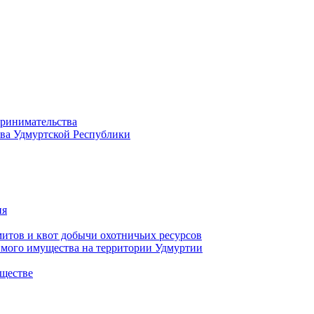
принимательства
тва Удмуртской Республики
ия
тов и квот добычи охотничьих ресурсов
имого имущества на территории Удмуртии
ществе