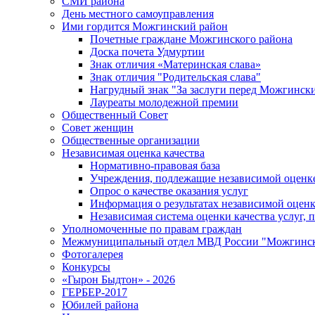
СМИ района
День местного самоуправления
Ими гордится Можгинский район
Почетные граждане Можгинского района
Доска почета Удмуртии
Знак отличия «Материнская слава»
Знак отличия "Родительская слава"
Нагрудный знак "За заслуги перед Можгинск
Лауреаты молодежной премии
Общественный Совет
Совет женщин
Общественные организации
Независимая оценка качества
Нормативно-правовая база
Учреждения, подлежащие независимой оценке
Опрос о качестве оказания услуг
Информация о результатах независимой оценк
Независимая система оценки качества услуг,
Уполномоченные по правам граждан
Межмуниципальный отдел МВД России "Можгинс
Фотогалерея
Конкурсы
«Гырон Быдтон» - 2026
ГЕРБЕР-2017
Юбилей района