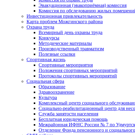
Эвакуационная (эвакоприёмная) комиссия
Комиссия по обследованию жилых помещени
Инвестиционная привлекательность
Карта проблем Можгинского района
Охрана труда
Всемирный день охраны труда
Конкурсы
Методические материалы
Производственный травматизм
Полезные ссылки
Спортивная жизнь
Спортивные мероприятия
Положения спортивных мероприятий
Протоколы спортивных мероприятий
Социальная сфера
Образование
Здравоохранение
Культура
Комплексный центр социального обслуживан
Социально-реабилитационный центр для нес
Служба занятости населения
Бесплатная юридическая помощь
Межрайонная ИФНС России № 7 по Удмуртск
Отделение Фонда пенсионного и социального