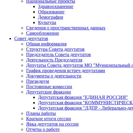
Национальные проекты
Здравоохранение
Образование
Демография
Культура
Сведения о пространственных данных
Самообложение
Совет депутатов
Общая информация
Структура Совета депутатов
Председатель Совета депутатов
Деятельность Председателя
Депутаты Совета депутатов МО "Муниципальный о
График проведения встреч депутатами
Документы о деятельности
Президиум
Постоянные комиссии
Депутатские фракции
Депутатская фракция "ЕДИНАЯ РОССИЯ"
Депутатская фракция "КОММУНИСТИЧЕ
Депутатская фракция "ЛДПР - Либерально-де
Планы работы
Краткие итоги сессии
Явка депутатов на сессии
Отчеты о работе