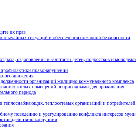
щите их прав
езвычайных ситуаций и обеспечения пожарной безопасности
тдыха, оздоровления и занятости детей, подростков и молодежи
 профилактики правонарушений
ожного движения
задолженности организаций жилищно-коммунального комплекса
ризнанию жилых помещений непригодными для проживания
тельного периода
и теплоснабжающих, теплосетевых организаций и потребителей
ебному поведению и урегулированию конфликта интересов мун
противодействию коррупции
ования