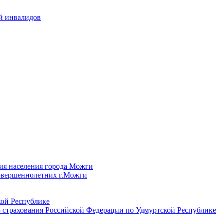
й инвалидов
ия населения города Можги
овершеннолетних г.Можги
ой Республике
 страхования Российской Федерации по Удмуртской Республике