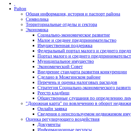
Район
Общая информация, история и паспорт района
Символика
Территориальные отделы и сектора
Экономика
Социально-экономическое развитие
Малое и среднее предпринимательство
Имущественная поддержка
Федеральный портал малого и среднего пред
Портал малого и среднего предпринимательс
Муниципальное имущество
Экономический Совет
Внедрение стандарта развития конкуренции
Сделано в Можгинском районе
Перечень и оценка налоговых расходов
Стратегия Социально-экономического развит
Реестр кладбищ
Общественные слушания по определению лими
"Дорожная карта" по вовлечению в оборот недвиж
Онлайн заявка
Сведения о неиспользуемом недвижимом иму
Оценка регулирующего воздействия
Документы
Информационные ресурсы