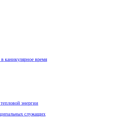
 в каникулярное время
 тепловой энергии
иципальных служащих