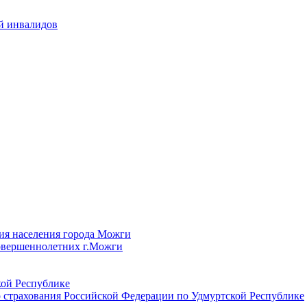
й инвалидов
ия населения города Можги
овершеннолетних г.Можги
ой Республике
 страхования Российской Федерации по Удмуртской Республике