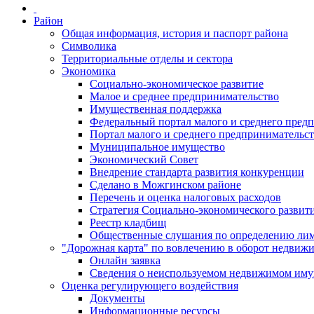
Район
Общая информация, история и паспорт района
Символика
Территориальные отделы и сектора
Экономика
Социально-экономическое развитие
Малое и среднее предпринимательство
Имущественная поддержка
Федеральный портал малого и среднего пред
Портал малого и среднего предпринимательс
Муниципальное имущество
Экономический Совет
Внедрение стандарта развития конкуренции
Сделано в Можгинском районе
Перечень и оценка налоговых расходов
Стратегия Социально-экономического развит
Реестр кладбищ
Общественные слушания по определению лими
"Дорожная карта" по вовлечению в оборот недвиж
Онлайн заявка
Сведения о неиспользуемом недвижимом иму
Оценка регулирующего воздействия
Документы
Информационные ресурсы