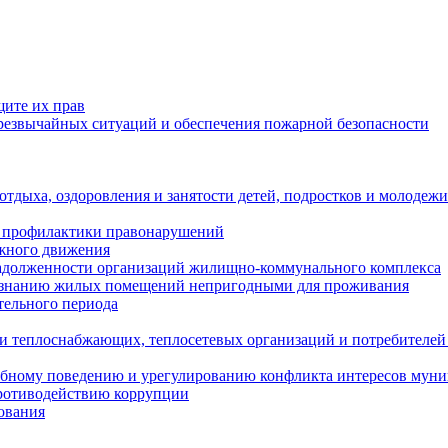
щите их прав
езвычайных ситуаций и обеспечения пожарной безопасности
тдыха, оздоровления и занятости детей, подростков и молодежи
 профилактики правонарушений
ожного движения
задолженности организаций жилищно-коммунального комплекса
ризнанию жилых помещений непригодными для проживания
тельного периода
и теплоснабжающих, теплосетевых организаций и потребителей
ебному поведению и урегулированию конфликта интересов мун
противодействию коррупции
ования