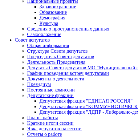
Национальные проекты
Здравоохранение
Образование
Демография
Культура
Сведения о пространственных данных
Самообложение
Совет депутатов
Общая информация
Структура Совета депутатов
Председатель Совета депутатов
Деятельность Председателя
Депутаты Совета депутатов МО "Муниципальный о
График проведения встреч депутатами
Документы о деятельности
Президиум
Постоянные комиссии
Депутатские фракции
Депутатская фракция "ЕДИНАЯ РОССИЯ"
Депутатская фракция "КОММУНИСТИЧЕ
Депутатская фракция "ЛДПР - Либерально-де
Планы работы
Краткие итоги сессии
Явка депутатов на сессии
Отчеты о работе