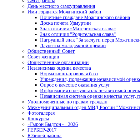
СМИ района
День местного самоуправления
Ими гордится Можгинский район
Почетные граждане Можгинского района
Доска почета Удмуртии
Знак отличия «Материнская слава»
Знак отличия "Родительская слава"
Нагрудный знак "За заслуги перед Можгинск
Лауреаты молодежной премии
Общественный Совет
Совет женщин
Общественные организации
Независимая оценка качества
Нормативно-правовая база
Учреждения, подлежащие независимой оценке
Опрос о качестве оказания услуг
Информация о результатах независимой оценк
Независимая система оценки качества услуг,
Уполномоченные по правам граждан
Межмуниципальный отдел МВД России "Можгинс
Фотогалерея
Конкурсы
«Гырон Быдтон» - 2026
ГЕРБЕР-2017
Юбилей района