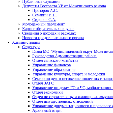
Публичные слушания
Депутаты Госсовета УР от Можгинского района
Прозоров А.С.
Семакин И.Н.
Сидоров С.А.
Молодежный парламент
Карта избирательных округов
Сведения о доходах и расходах
Новости представительного органа
Администрация
Структура
Глава МО "Муниципальный округ Можгински
Руководство Администрации района
Отдел сельского хозяйства
Управление финансов
Управление образования
Управление культуры, спорта и молодёжи
Сектор по делам несовершеннолетних и защит
Отдел ЗАГС
Управление по делам ГО и ЧС, мобилизацион
Отдел экономики
Отдел по строительству и жилищно-коммунал
Отдел имущественных отношений
Управление документационного и правового 
Архивный отдел