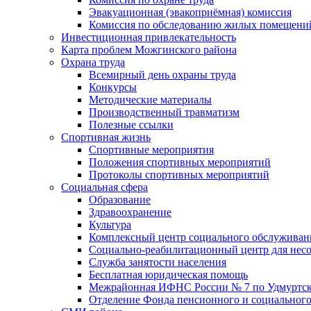
Эвакуационная (эвакоприёмная) комиссия
Комиссия по обследованию жилых помещени
Инвестиционная привлекательность
Карта проблем Можгинского района
Охрана труда
Всемирный день охраны труда
Конкурсы
Методические материалы
Производственный травматизм
Полезные ссылки
Спортивная жизнь
Спортивные мероприятия
Положения спортивных мероприятий
Протоколы спортивных мероприятий
Социальная сфера
Образование
Здравоохранение
Культура
Комплексный центр социального обслуживан
Социально-реабилитационный центр для нес
Служба занятости населения
Бесплатная юридическая помощь
Межрайонная ИФНС России № 7 по Удмуртск
Отделение Фонда пенсионного и социального