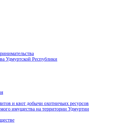
принимательства
тва Удмуртской Республики
ия
тов и квот добычи охотничьих ресурсов
имого имущества на территории Удмуртии
ществе