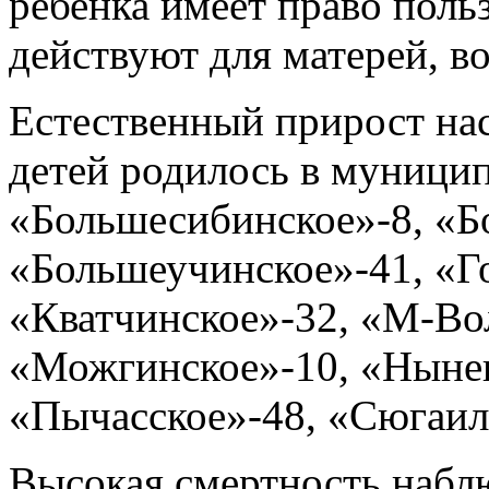
ребенка имеет право поль
действуют для матерей, в
Естественный прирост на
детей родилось в муници
«Большесибинское»-8, «Б
«Большеучинское»-41, «Г
«Кватчинское»-32, «М-Во
«Можгинское»-10, «Нынек
«Пычасское»-48, «Сюгаил
Высокая смертность набл