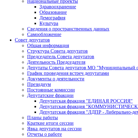
Национальные проекты
Здравоохранение
Образование
Демография
Культура
Сведения о пространственных данных
Самообложение
Совет депутатов
Общая информация
Структура Совета депутатов
Председатель Совета депутатов
Деятельность Председателя
Депутаты Совета депутатов МО "Муниципальный о
График проведения встреч депутатами
Документы о деятельности
Президиум
Постоянные комиссии
Депутатские фракции
Депутатская фракция "ЕДИНАЯ РОССИЯ"
Депутатская фракция "КОММУНИСТИЧЕ
Депутатская фракция "ЛДПР - Либерально-де
Планы работы
Краткие итоги сессии
Явка депутатов на сессии
Отчеты о работе