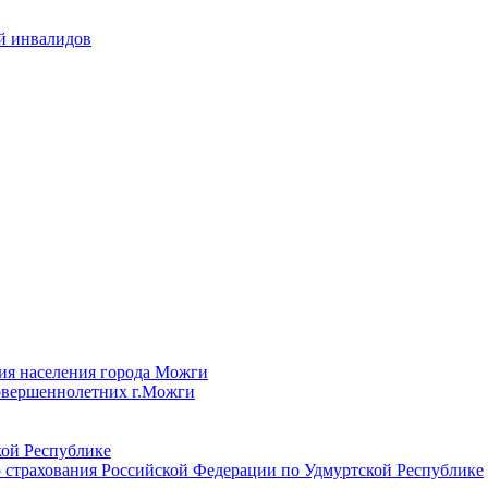
й инвалидов
ия населения города Можги
овершеннолетних г.Можги
ой Республике
 страхования Российской Федерации по Удмуртской Республике