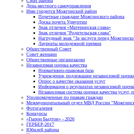
СМИ района
День местного самоуправления
Ими гордится Можгинский район
Почетные граждане Можгинского района
Доска почета Удмуртии
Знак отличия «Материнская слава»
Знак отличия "Родительская слава"
Нагрудный знак "За заслуги перед Можгинск
Лауреаты молодежной премии
Общественный Совет
Совет женщин
Общественные организации
Независимая оценка качества
Нормативно-правовая база
Учреждения, подлежащие независимой оценке
Опрос о качестве оказания услуг
Информация о результатах независимой оценк
Независимая система оценки качества услуг,
Уполномоченные по правам граждан
Межмуниципальный отдел МВД России "Можгинс
Фотогалерея
Конкурсы
«Гырон Быдтон» - 2026
ГЕРБЕР-2017
Юбилей района