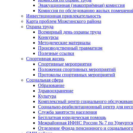
Эвакуационная (эвакоприёмная) комиссия
Комиссия по обследованию жилых помещени
Инвестиционная привлекательность
Карта проблем Можгинского района
Охрана труда
Всемирный день охраны труда
Конкурсы
Методические материалы
Производственный травматизм
Полезные ссылки
Спортивная жизнь
Спортивные мероприятия
Положения спортивных мероприятий
Протоколы спортивных мероприятий
Социальная сфера
Образование
Здравоохранение
Культура
Комплексный центр социального обслуживан
Социально-реабилитационный центр для нес
Служба занятости населения
Бесплатная юридическая помощь
Межрайонная ИФНС России № 7 по Удмуртск
Отделение Фонда пенсионного и социального