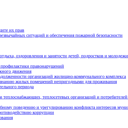
щите их прав
езвычайных ситуаций и обеспечения пожарной безопасности
тдыха, оздоровления и занятости детей, подростков и молодежи
 профилактики правонарушений
ожного движения
задолженности организаций жилищно-коммунального комплекса
ризнанию жилых помещений непригодными для проживания
тельного периода
и теплоснабжающих, теплосетевых организаций и потребителей
ебному поведению и урегулированию конфликта интересов мун
противодействию коррупции
ования