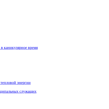
 в каникулярное время
 тепловой энергии
иципальных служащих