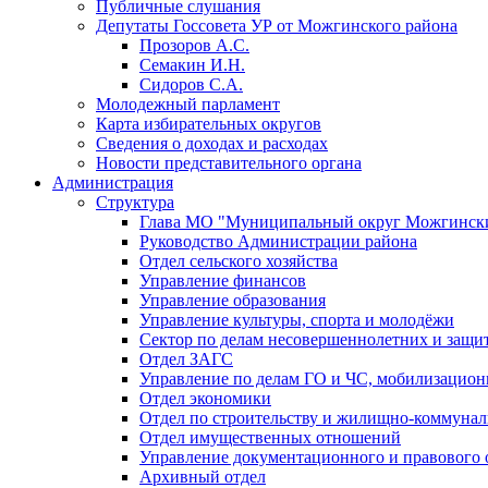
Публичные слушания
Депутаты Госсовета УР от Можгинского района
Прозоров А.С.
Семакин И.Н.
Сидоров С.А.
Молодежный парламент
Карта избирательных округов
Сведения о доходах и расходах
Новости представительного органа
Администрация
Структура
Глава МО "Муниципальный округ Можгински
Руководство Администрации района
Отдел сельского хозяйства
Управление финансов
Управление образования
Управление культуры, спорта и молодёжи
Сектор по делам несовершеннолетних и защит
Отдел ЗАГС
Управление по делам ГО и ЧС, мобилизацион
Отдел экономики
Отдел по строительству и жилищно-коммунал
Отдел имущественных отношений
Управление документационного и правового 
Архивный отдел