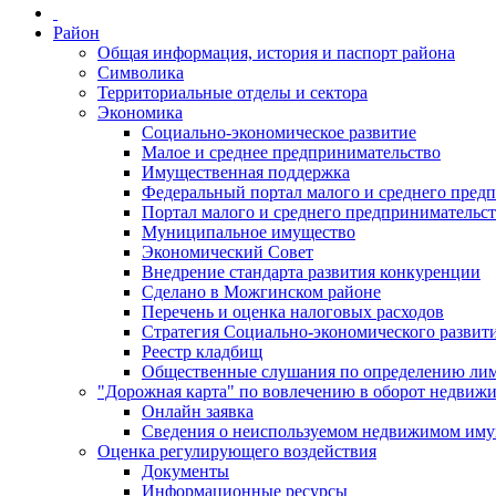
Район
Общая информация, история и паспорт района
Символика
Территориальные отделы и сектора
Экономика
Социально-экономическое развитие
Малое и среднее предпринимательство
Имущественная поддержка
Федеральный портал малого и среднего пред
Портал малого и среднего предпринимательс
Муниципальное имущество
Экономический Совет
Внедрение стандарта развития конкуренции
Сделано в Можгинском районе
Перечень и оценка налоговых расходов
Стратегия Социально-экономического развит
Реестр кладбищ
Общественные слушания по определению лими
"Дорожная карта" по вовлечению в оборот недвиж
Онлайн заявка
Сведения о неиспользуемом недвижимом иму
Оценка регулирующего воздействия
Документы
Информационные ресурсы