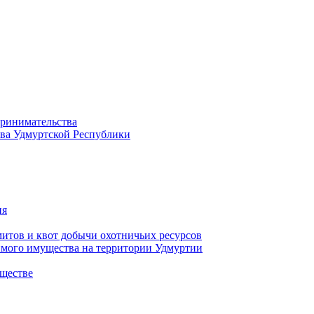
принимательства
тва Удмуртской Республики
ия
тов и квот добычи охотничьих ресурсов
имого имущества на территории Удмуртии
ществе