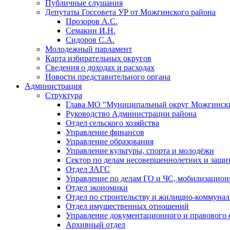
Публичные слушания
Депутаты Госсовета УР от Можгинского района
Прозоров А.С.
Семакин И.Н.
Сидоров С.А.
Молодежный парламент
Карта избирательных округов
Сведения о доходах и расходах
Новости представительного органа
Администрация
Структура
Глава МО "Муниципальный округ Можгински
Руководство Администрации района
Отдел сельского хозяйства
Управление финансов
Управление образования
Управление культуры, спорта и молодёжи
Сектор по делам несовершеннолетних и защит
Отдел ЗАГС
Управление по делам ГО и ЧС, мобилизацион
Отдел экономики
Отдел по строительству и жилищно-коммунал
Отдел имущественных отношений
Управление документационного и правового 
Архивный отдел