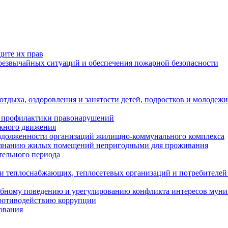
щите их прав
езвычайных ситуаций и обеспечения пожарной безопасности
тдыха, оздоровления и занятости детей, подростков и молодежи
 профилактики правонарушений
ожного движения
задолженности организаций жилищно-коммунального комплекса
ризнанию жилых помещений непригодными для проживания
тельного периода
и теплоснабжающих, теплосетевых организаций и потребителей
ебному поведению и урегулированию конфликта интересов мун
противодействию коррупции
ования