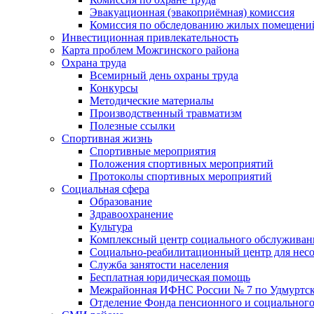
Эвакуационная (эвакоприёмная) комиссия
Комиссия по обследованию жилых помещени
Инвестиционная привлекательность
Карта проблем Можгинского района
Охрана труда
Всемирный день охраны труда
Конкурсы
Методические материалы
Производственный травматизм
Полезные ссылки
Спортивная жизнь
Спортивные мероприятия
Положения спортивных мероприятий
Протоколы спортивных мероприятий
Социальная сфера
Образование
Здравоохранение
Культура
Комплексный центр социального обслуживан
Социально-реабилитационный центр для нес
Служба занятости населения
Бесплатная юридическая помощь
Межрайонная ИФНС России № 7 по Удмуртск
Отделение Фонда пенсионного и социального