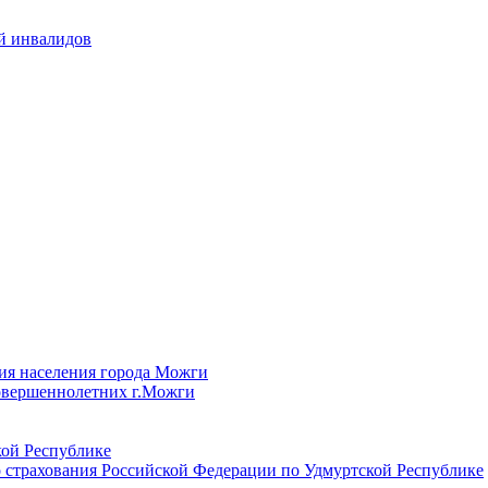
й инвалидов
ия населения города Можги
овершеннолетних г.Можги
ой Республике
 страхования Российской Федерации по Удмуртской Республике