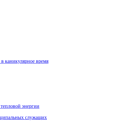
 в каникулярное время
 тепловой энергии
иципальных служащих