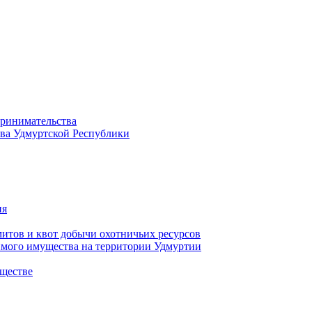
принимательства
тва Удмуртской Республики
ия
тов и квот добычи охотничьих ресурсов
имого имущества на территории Удмуртии
ществе