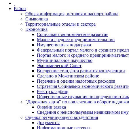
Район
Общая информация, история и паспорт района
Символика
Территориальные отделы и сектора
Экономика
Социально-экономическое развитие
Малое и среднее предпринимательство
Имущественная поддержка
Федеральный портал малого и среднего пред
Портал малого и среднего предпринимательс
Муниципальное имущество
Экономический Совет
Внедрение стандарта развития конкуренции
Сделано в Можгинском районе
Перечень и оценка налоговых расходов
Стратегия Социально-экономического развит
Реестр кладбищ
Общественные слушания по определению лими
"Дорожная карта" по вовлечению в оборот недвиж
Онлайн заявка
Сведения о неиспользуемом недвижимом иму
Оценка регулирующего воздействия
Документы
Информационные ресурсы