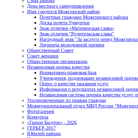
СМИ района
День местного самоуправления
Ими гордится Можгинский район
Почетные граждане Можгинского района
Доска почета Удмуртии
Знак отличия «Материнская слава»
Знак отличия "Родительская слава"
Нагрудный знак "За заслуги перед Можгинск
Лауреаты молодежной премии
Общественный Совет
Совет женщин
Общественные организации
Независимая оценка качества
Нормативно-правовая база
Учреждения, подлежащие независимой оценке
Опрос о качестве оказания услуг
Информация о результатах независимой оценк
Независимая система оценки качества услуг,
Уполномоченные по правам граждан
Межмуниципальный отдел МВД России "Можгинс
Фотогалерея
Конкурсы
«Гырон Быдтон» - 2026
ГЕРБЕР-2017
Юбилей района