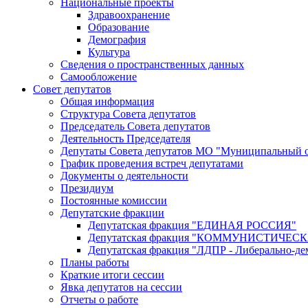
Национальные проекты
Здравоохранение
Образование
Демография
Культура
Сведения о пространственных данных
Самообложение
Совет депутатов
Общая информация
Структура Совета депутатов
Председатель Совета депутатов
Деятельность Председателя
Депутаты Совета депутатов МО "Муниципальный о
График проведения встреч депутатами
Документы о деятельности
Президиум
Постоянные комиссии
Депутатские фракции
Депутатская фракция "ЕДИНАЯ РОССИЯ"
Депутатская фракция "КОММУНИСТИЧЕ
Депутатская фракция "ЛДПР - Либерально-де
Планы работы
Краткие итоги сессии
Явка депутатов на сессии
Отчеты о работе