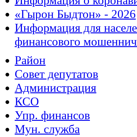
Информация о коронав
«Гырон Быдтон» - 2026
Информация для населе
финансового мошеннич
Район
Совет депутатов
Администрация
КСО
Упр. финансов
Мун. служба