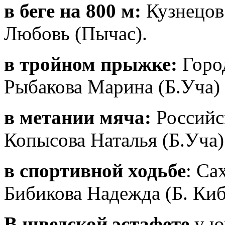
в беге на 800 м:
Кузнецов
Любовь (Пычас).
в тройном прыжке:
Горо
Рыбакова Марина (Б.Уча)
в метании мяча:
Российс
Копысова Наталья (Б.Уча)
в спортивной ходьбе
: Са
Бибикова Надежда (Б. Киб
В шведской эстафете
у ю