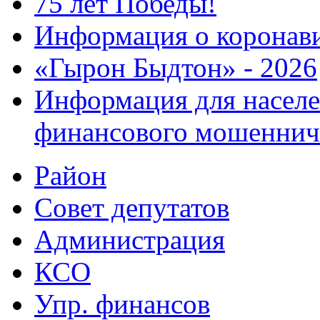
75 лет Победы!
Информация о коронав
«Гырон Быдтон» - 2026
Информация для населе
финансового мошеннич
Район
Совет депутатов
Администрация
КСО
Упр. финансов