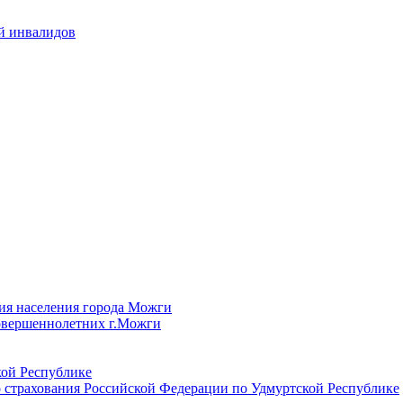
й инвалидов
ия населения города Можги
овершеннолетних г.Можги
ой Республике
 страхования Российской Федерации по Удмуртской Республике