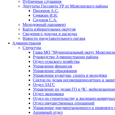
Публичные слушания
Депутаты Госсовета УР от Можгинского района
Прозоров А.С.
Семакин И.Н.
Сидоров С.А.
Молодежный парламент
Карта избирательных округов
Сведения о доходах и расходах
Новости представительного органа
Администрация
Структура
Глава МО "Муниципальный округ Можгински
Руководство Администрации района
Отдел сельского хозяйства
Управление финансов
Управление образования
Управление культуры, спорта и молодёжи
Сектор по делам несовершеннолетних и защит
Отдел ЗАГС
Управление по делам ГО и ЧС, мобилизацион
Отдел экономики
Отдел по строительству и жилищно-коммунал
Отдел имущественных отношений
Управление документационного и правового 
Архивный отдел