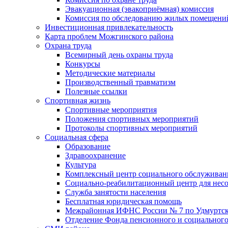
Эвакуационная (эвакоприёмная) комиссия
Комиссия по обследованию жилых помещени
Инвестиционная привлекательность
Карта проблем Можгинского района
Охрана труда
Всемирный день охраны труда
Конкурсы
Методические материалы
Производственный травматизм
Полезные ссылки
Спортивная жизнь
Спортивные мероприятия
Положения спортивных мероприятий
Протоколы спортивных мероприятий
Социальная сфера
Образование
Здравоохранение
Культура
Комплексный центр социального обслуживан
Социально-реабилитационный центр для нес
Служба занятости населения
Бесплатная юридическая помощь
Межрайонная ИФНС России № 7 по Удмуртск
Отделение Фонда пенсионного и социального