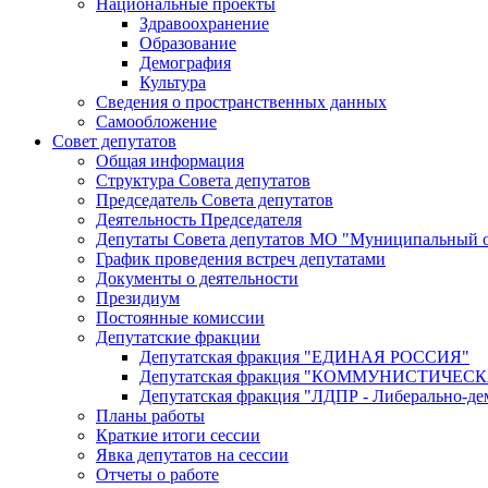
Национальные проекты
Здравоохранение
Образование
Демография
Культура
Сведения о пространственных данных
Самообложение
Совет депутатов
Общая информация
Структура Совета депутатов
Председатель Совета депутатов
Деятельность Председателя
Депутаты Совета депутатов МО "Муниципальный о
График проведения встреч депутатами
Документы о деятельности
Президиум
Постоянные комиссии
Депутатские фракции
Депутатская фракция "ЕДИНАЯ РОССИЯ"
Депутатская фракция "КОММУНИСТИЧЕ
Депутатская фракция "ЛДПР - Либерально-де
Планы работы
Краткие итоги сессии
Явка депутатов на сессии
Отчеты о работе