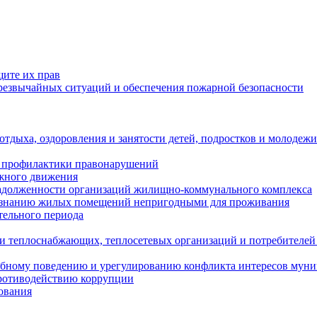
щите их прав
езвычайных ситуаций и обеспечения пожарной безопасности
тдыха, оздоровления и занятости детей, подростков и молодежи
 профилактики правонарушений
ожного движения
задолженности организаций жилищно-коммунального комплекса
ризнанию жилых помещений непригодными для проживания
тельного периода
и теплоснабжающих, теплосетевых организаций и потребителей
ебному поведению и урегулированию конфликта интересов мун
противодействию коррупции
ования