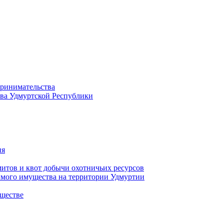
принимательства
тва Удмуртской Республики
ия
тов и квот добычи охотничьих ресурсов
имого имущества на территории Удмуртии
ществе