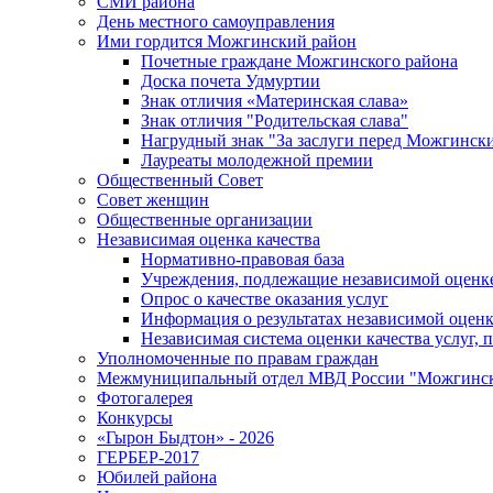
СМИ района
День местного самоуправления
Ими гордится Можгинский район
Почетные граждане Можгинского района
Доска почета Удмуртии
Знак отличия «Материнская слава»
Знак отличия "Родительская слава"
Нагрудный знак "За заслуги перед Можгинск
Лауреаты молодежной премии
Общественный Совет
Совет женщин
Общественные организации
Независимая оценка качества
Нормативно-правовая база
Учреждения, подлежащие независимой оценке
Опрос о качестве оказания услуг
Информация о результатах независимой оценк
Независимая система оценки качества услуг,
Уполномоченные по правам граждан
Межмуниципальный отдел МВД России "Можгинс
Фотогалерея
Конкурсы
«Гырон Быдтон» - 2026
ГЕРБЕР-2017
Юбилей района