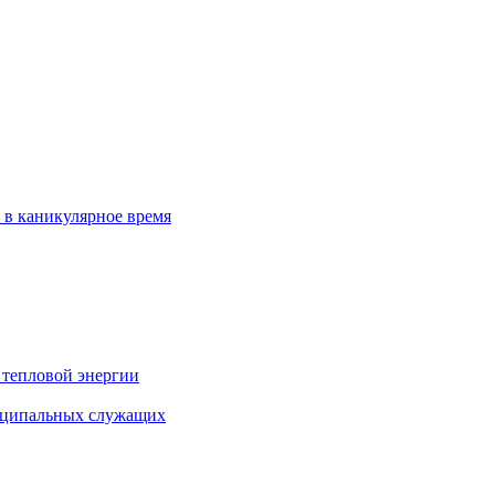
 в каникулярное время
 тепловой энергии
иципальных служащих