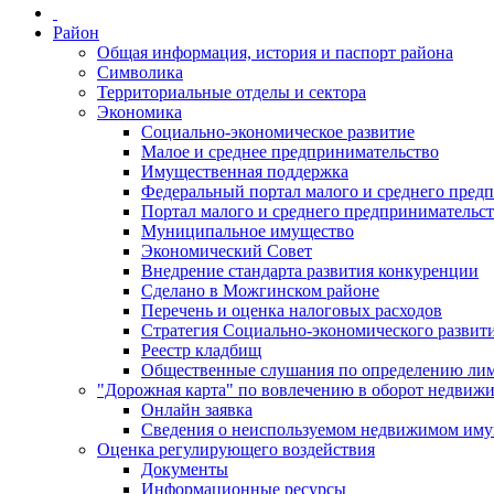
Район
Общая информация, история и паспорт района
Символика
Территориальные отделы и сектора
Экономика
Социально-экономическое развитие
Малое и среднее предпринимательство
Имущественная поддержка
Федеральный портал малого и среднего пред
Портал малого и среднего предпринимательс
Муниципальное имущество
Экономический Совет
Внедрение стандарта развития конкуренции
Сделано в Можгинском районе
Перечень и оценка налоговых расходов
Стратегия Социально-экономического развит
Реестр кладбищ
Общественные слушания по определению лими
"Дорожная карта" по вовлечению в оборот недвиж
Онлайн заявка
Сведения о неиспользуемом недвижимом иму
Оценка регулирующего воздействия
Документы
Информационные ресурсы