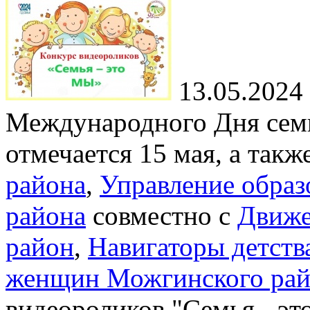
13.05.2024
Международного Дня семь
отмечается 15 мая, а такж
района
,
Управление обра
района
совместно с
Движе
район
,
Навигаторы детств
женщин Можгинского рай
видеороликов "Семья - эт