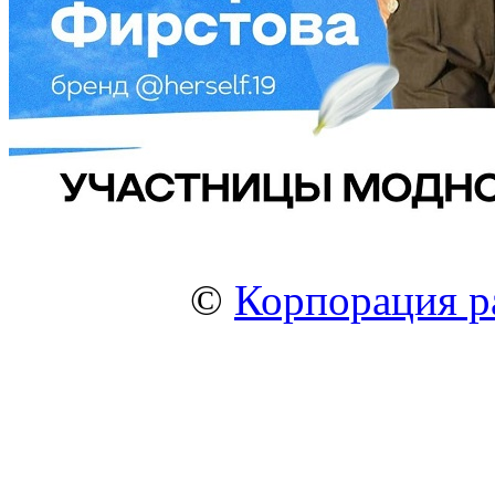
©
Корпорация р