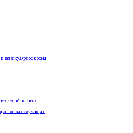
 в каникулярное время
 тепловой энергии
иципальных служащих