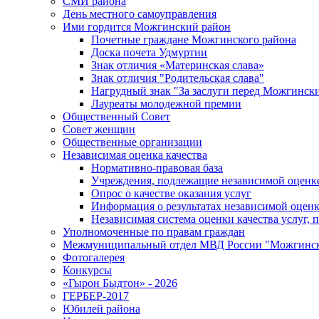
СМИ района
День местного самоуправления
Ими гордится Можгинский район
Почетные граждане Можгинского района
Доска почета Удмуртии
Знак отличия «Материнская слава»
Знак отличия "Родительская слава"
Нагрудный знак "За заслуги перед Можгинск
Лауреаты молодежной премии
Общественный Совет
Совет женщин
Общественные организации
Независимая оценка качества
Нормативно-правовая база
Учреждения, подлежащие независимой оценке
Опрос о качестве оказания услуг
Информация о результатах независимой оценк
Независимая система оценки качества услуг,
Уполномоченные по правам граждан
Межмуниципальный отдел МВД России "Можгинс
Фотогалерея
Конкурсы
«Гырон Быдтон» - 2026
ГЕРБЕР-2017
Юбилей района