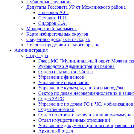
Публичные слушания
Депутаты Госсовета УР от Можгинского района
Прозоров А.С.
Семакин И.Н.
Сидоров С.А.
Молодежный парламент
Карта избирательных округов
Сведения о доходах и расходах
Новости представительного органа
Администрация
Структура
Глава МО "Муниципальный округ Можгински
Руководство Администрации района
Отдел сельского хозяйства
Управление финансов
Управление образования
Управление культуры, спорта и молодёжи
Сектор по делам несовершеннолетних и защит
Отдел ЗАГС
Управление по делам ГО и ЧС, мобилизацион
Отдел экономики
Отдел по строительству и жилищно-коммунал
Отдел имущественных отношений
Управление документационного и правового 
Архивный отдел