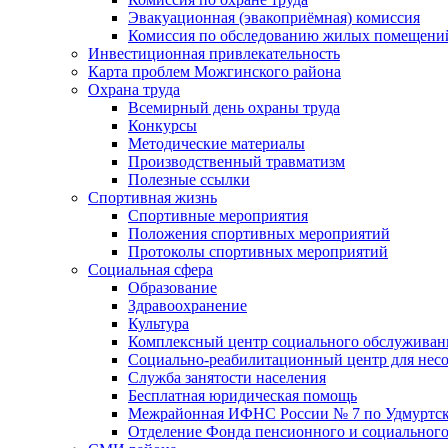
Эвакуационная (эвакоприёмная) комиссия
Комиссия по обследованию жилых помещени
Инвестиционная привлекательность
Карта проблем Можгинского района
Охрана труда
Всемирный день охраны труда
Конкурсы
Методические материалы
Производственный травматизм
Полезные ссылки
Спортивная жизнь
Спортивные мероприятия
Положения спортивных мероприятий
Протоколы спортивных мероприятий
Социальная сфера
Образование
Здравоохранение
Культура
Комплексный центр социального обслуживан
Социально-реабилитационный центр для нес
Служба занятости населения
Бесплатная юридическая помощь
Межрайонная ИФНС России № 7 по Удмуртск
Отделение Фонда пенсионного и социального