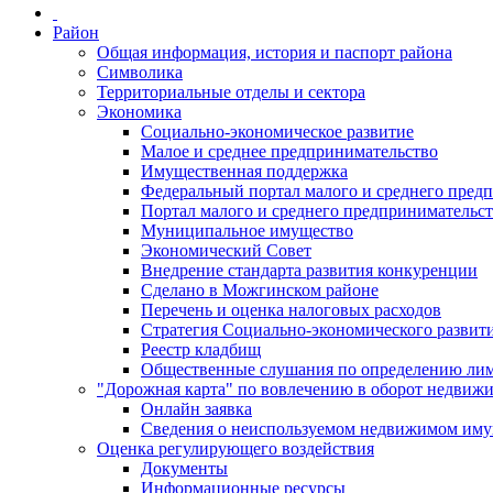
Район
Общая информация, история и паспорт района
Символика
Территориальные отделы и сектора
Экономика
Социально-экономическое развитие
Малое и среднее предпринимательство
Имущественная поддержка
Федеральный портал малого и среднего пред
Портал малого и среднего предпринимательс
Муниципальное имущество
Экономический Совет
Внедрение стандарта развития конкуренции
Сделано в Можгинском районе
Перечень и оценка налоговых расходов
Стратегия Социально-экономического развит
Реестр кладбищ
Общественные слушания по определению лими
"Дорожная карта" по вовлечению в оборот недвиж
Онлайн заявка
Сведения о неиспользуемом недвижимом иму
Оценка регулирующего воздействия
Документы
Информационные ресурсы