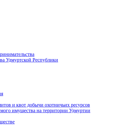
принимательства
тва Удмуртской Республики
ия
тов и квот добычи охотничьих ресурсов
имого имущества на территории Удмуртии
ществе