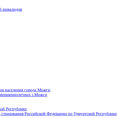
й инвалидов
ия населения города Можги
овершеннолетних г.Можги
ой Республике
 страхования Российской Федерации по Удмуртской Республике