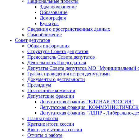
Национальные проекты
Здравоохранение
Образование
Демография
Культура
Сведения о пространственных данных
Самообложение
Совет депутатов
Общая информация
Структура Совета депутатов
Председатель Совета депутатов
Деятельность Председателя
Депутаты Совета депутатов МО "Муниципальный о
График проведения встреч депутатами
Документы о деятельности
Президиум
Постоянные комиссии
Депутатские фракции
Депутатская фракция "ЕДИНАЯ РОССИЯ"
Депутатская фракция "КОММУНИСТИЧЕ
Депутатская фракция "ЛДПР - Либерально-де
Планы работы
Краткие итоги сессии
Явка депутатов на сессии
Отчеты о работе