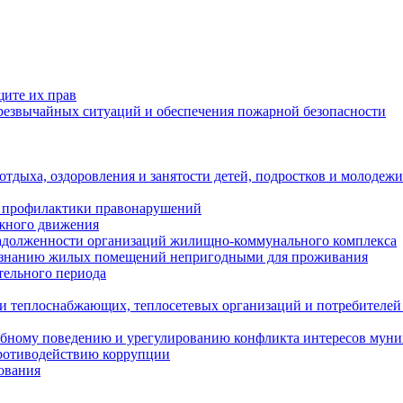
щите их прав
езвычайных ситуаций и обеспечения пожарной безопасности
тдыха, оздоровления и занятости детей, подростков и молодежи
 профилактики правонарушений
ожного движения
задолженности организаций жилищно-коммунального комплекса
ризнанию жилых помещений непригодными для проживания
тельного периода
и теплоснабжающих, теплосетевых организаций и потребителей
ебному поведению и урегулированию конфликта интересов мун
противодействию коррупции
ования