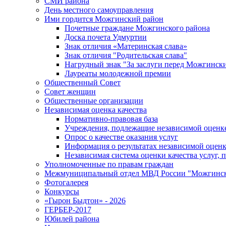
СМИ района
День местного самоуправления
Ими гордится Можгинский район
Почетные граждане Можгинского района
Доска почета Удмуртии
Знак отличия «Материнская слава»
Знак отличия "Родительская слава"
Нагрудный знак "За заслуги перед Можгинск
Лауреаты молодежной премии
Общественный Совет
Совет женщин
Общественные организации
Независимая оценка качества
Нормативно-правовая база
Учреждения, подлежащие независимой оценке
Опрос о качестве оказания услуг
Информация о результатах независимой оценк
Независимая система оценки качества услуг,
Уполномоченные по правам граждан
Межмуниципальный отдел МВД России "Можгинс
Фотогалерея
Конкурсы
«Гырон Быдтон» - 2026
ГЕРБЕР-2017
Юбилей района