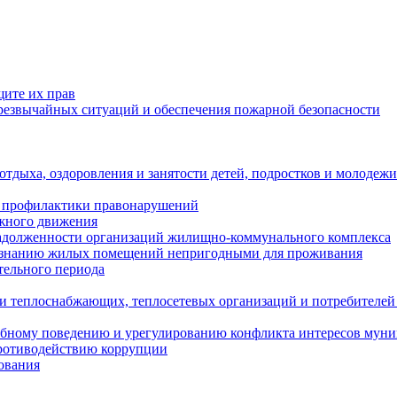
щите их прав
езвычайных ситуаций и обеспечения пожарной безопасности
тдыха, оздоровления и занятости детей, подростков и молодежи
 профилактики правонарушений
ожного движения
задолженности организаций жилищно-коммунального комплекса
ризнанию жилых помещений непригодными для проживания
тельного периода
и теплоснабжающих, теплосетевых организаций и потребителей
ебному поведению и урегулированию конфликта интересов мун
противодействию коррупции
ования