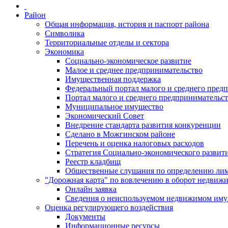
Район
Общая информация, история и паспорт района
Символика
Территориальные отделы и сектора
Экономика
Социально-экономическое развитие
Малое и среднее предпринимательство
Имущественная поддержка
Федеральный портал малого и среднего пред
Портал малого и среднего предпринимательс
Муниципальное имущество
Экономический Совет
Внедрение стандарта развития конкуренции
Сделано в Можгинском районе
Перечень и оценка налоговых расходов
Стратегия Социально-экономического развит
Реестр кладбищ
Общественные слушания по определению лими
"Дорожная карта" по вовлечению в оборот недвиж
Онлайн заявка
Сведения о неиспользуемом недвижимом иму
Оценка регулирующего воздействия
Документы
Информационные ресурсы