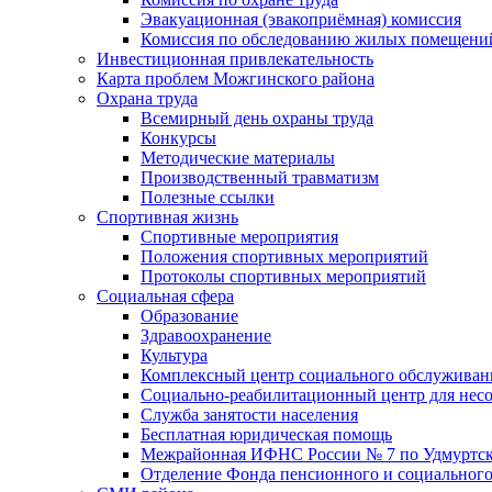
Эвакуационная (эвакоприёмная) комиссия
Комиссия по обследованию жилых помещени
Инвестиционная привлекательность
Карта проблем Можгинского района
Охрана труда
Всемирный день охраны труда
Конкурсы
Методические материалы
Производственный травматизм
Полезные ссылки
Спортивная жизнь
Спортивные мероприятия
Положения спортивных мероприятий
Протоколы спортивных мероприятий
Социальная сфера
Образование
Здравоохранение
Культура
Комплексный центр социального обслуживан
Социально-реабилитационный центр для нес
Служба занятости населения
Бесплатная юридическая помощь
Межрайонная ИФНС России № 7 по Удмуртск
Отделение Фонда пенсионного и социального