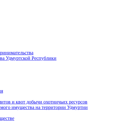
принимательства
тва Удмуртской Республики
ия
тов и квот добычи охотничьих ресурсов
имого имущества на территории Удмуртии
ществе