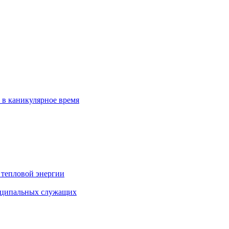
 в каникулярное время
 тепловой энергии
иципальных служащих