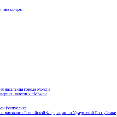
й инвалидов
ия населения города Можги
овершеннолетних г.Можги
ой Республике
 страхования Российской Федерации по Удмуртской Республике