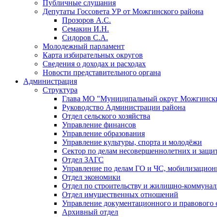
Публичные слушания
Депутаты Госсовета УР от Можгинского района
Прозоров А.С.
Семакин И.Н.
Сидоров С.А.
Молодежный парламент
Карта избирательных округов
Сведения о доходах и расходах
Новости представительного органа
Администрация
Структура
Глава МО "Муниципальный округ Можгински
Руководство Администрации района
Отдел сельского хозяйства
Управление финансов
Управление образования
Управление культуры, спорта и молодёжи
Сектор по делам несовершеннолетних и защит
Отдел ЗАГС
Управление по делам ГО и ЧС, мобилизацион
Отдел экономики
Отдел по строительству и жилищно-коммунал
Отдел имущественных отношений
Управление документационного и правового 
Архивный отдел