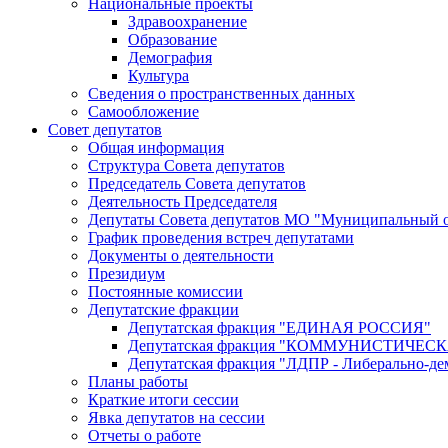
Национальные проекты
Здравоохранение
Образование
Демография
Культура
Сведения о пространственных данных
Самообложение
Совет депутатов
Общая информация
Структура Совета депутатов
Председатель Совета депутатов
Деятельность Председателя
Депутаты Совета депутатов МО "Муниципальный о
График проведения встреч депутатами
Документы о деятельности
Президиум
Постоянные комиссии
Депутатские фракции
Депутатская фракция "ЕДИНАЯ РОССИЯ"
Депутатская фракция "КОММУНИСТИЧЕ
Депутатская фракция "ЛДПР - Либерально-де
Планы работы
Краткие итоги сессии
Явка депутатов на сессии
Отчеты о работе