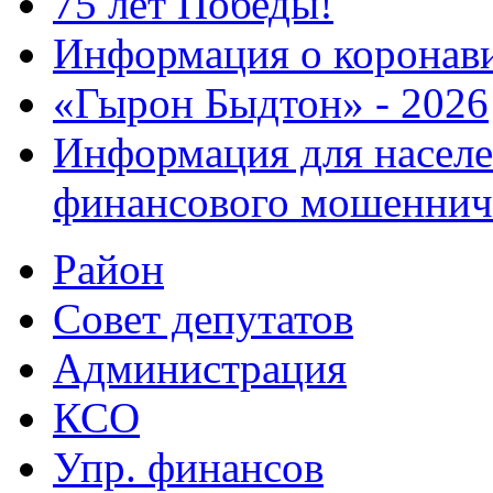
75 лет Победы!
Информация о коронав
«Гырон Быдтон» - 2026
Информация для населе
финансового мошеннич
Район
Совет депутатов
Администрация
КСО
Упр. финансов