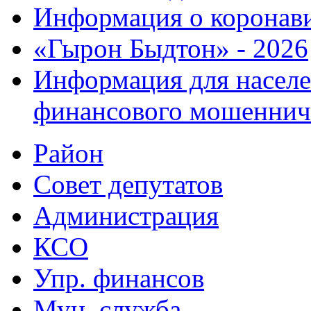
Информация о коронав
«Гырон Быдтон» - 2026
Информация для населе
финансового мошеннич
Район
Совет депутатов
Администрация
КСО
Упр. финансов
Мун. служба