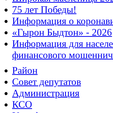
75 лет Победы!
Информация о коронав
«Гырон Быдтон» - 2026
Информация для населе
финансового мошеннич
Район
Совет депутатов
Администрация
КСО