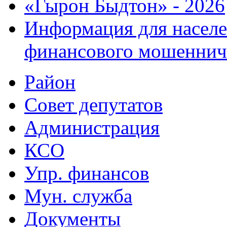
«Гырон Быдтон» - 2026
Информация для населе
финансового мошеннич
Район
Совет депутатов
Администрация
КСО
Упр. финансов
Мун. служба
Документы