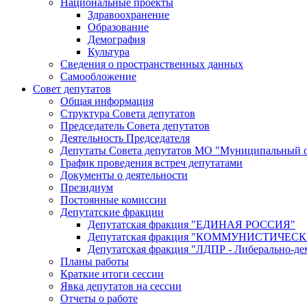
Национальные проекты
Здравоохранение
Образование
Демография
Культура
Сведения о пространственных данных
Самообложение
Совет депутатов
Общая информация
Структура Совета депутатов
Председатель Совета депутатов
Деятельность Председателя
Депутаты Совета депутатов МО "Муниципальный о
График проведения встреч депутатами
Документы о деятельности
Президиум
Постоянные комиссии
Депутатские фракции
Депутатская фракция "ЕДИНАЯ РОССИЯ"
Депутатская фракция "КОММУНИСТИЧЕ
Депутатская фракция "ЛДПР - Либерально-де
Планы работы
Краткие итоги сессии
Явка депутатов на сессии
Отчеты о работе