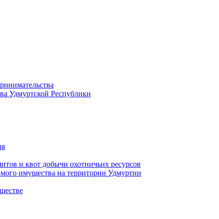
принимательства
тва Удмуртской Республики
ия
тов и квот добычи охотничьих ресурсов
имого имущества на территории Удмуртии
ществе