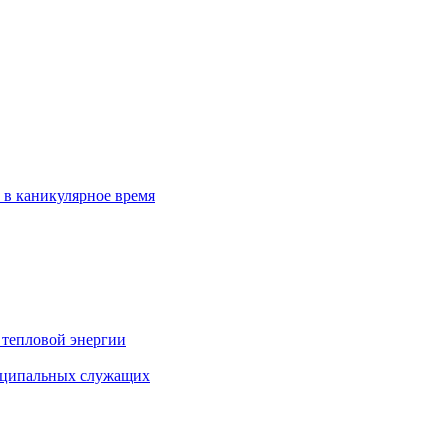
 в каникулярное время
 тепловой энергии
иципальных служащих