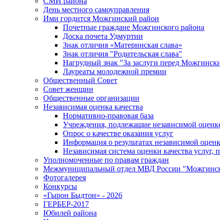
СМИ района
День местного самоуправления
Ими гордится Можгинский район
Почетные граждане Можгинского района
Доска почета Удмуртии
Знак отличия «Материнская слава»
Знак отличия "Родительская слава"
Нагрудный знак "За заслуги перед Можгинск
Лауреаты молодежной премии
Общественный Совет
Совет женщин
Общественные организации
Независимая оценка качества
Нормативно-правовая база
Учреждения, подлежащие независимой оценке
Опрос о качестве оказания услуг
Информация о результатах независимой оценк
Независимая система оценки качества услуг,
Уполномоченные по правам граждан
Межмуниципальный отдел МВД России "Можгинс
Фотогалерея
Конкурсы
«Гырон Быдтон» - 2026
ГЕРБЕР-2017
Юбилей района