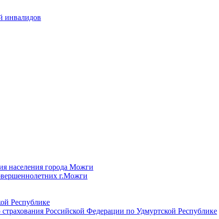
й инвалидов
ия населения города Можги
овершеннолетних г.Можги
ой Республике
 страхования Российской Федерации по Удмуртской Республике