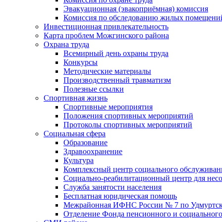
Эвакуационная (эвакоприёмная) комиссия
Комиссия по обследованию жилых помещени
Инвестиционная привлекательность
Карта проблем Можгинского района
Охрана труда
Всемирный день охраны труда
Конкурсы
Методические материалы
Производственный травматизм
Полезные ссылки
Спортивная жизнь
Спортивные мероприятия
Положения спортивных мероприятий
Протоколы спортивных мероприятий
Социальная сфера
Образование
Здравоохранение
Культура
Комплексный центр социального обслуживан
Социально-реабилитационный центр для нес
Служба занятости населения
Бесплатная юридическая помощь
Межрайонная ИФНС России № 7 по Удмуртск
Отделение Фонда пенсионного и социального