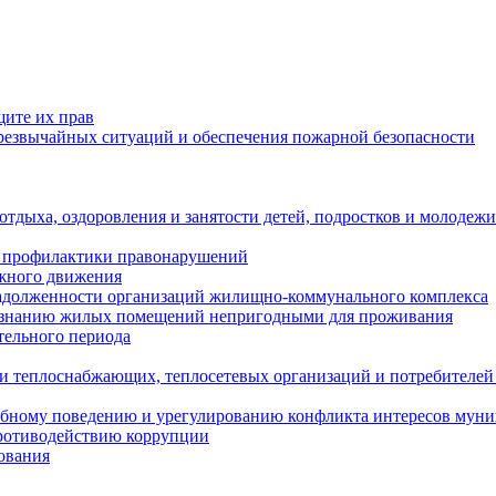
щите их прав
езвычайных ситуаций и обеспечения пожарной безопасности
тдыха, оздоровления и занятости детей, подростков и молодежи
 профилактики правонарушений
ожного движения
задолженности организаций жилищно-коммунального комплекса
ризнанию жилых помещений непригодными для проживания
тельного периода
и теплоснабжающих, теплосетевых организаций и потребителей
ебному поведению и урегулированию конфликта интересов мун
противодействию коррупции
ования