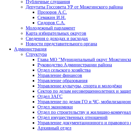
Публичные слушания
Депутаты Госсовета УР от Можгинского района
Прозоров А.С.
Семакин И.Н.
Сидоров С.А.
Молодежный парламент
Карта избирательных округов
Сведения о доходах и расходах
Новости представительного органа
Администрация
Структура
Глава МО "Муниципальный округ Можгински
Руководство Администрации района
Отдел сельского хозяйства
Управление финансов
Управление образования
Управление культуры, спорта и молодёжи
Сектор по делам несовершеннолетних и защит
Отдел ЗАГС
Управление по делам ГО и ЧС, мобилизацион
Отдел экономики
Отдел по строительству и жилищно-коммунал
Отдел имущественных отношений
Управление документационного и правового 
Архивный отдел