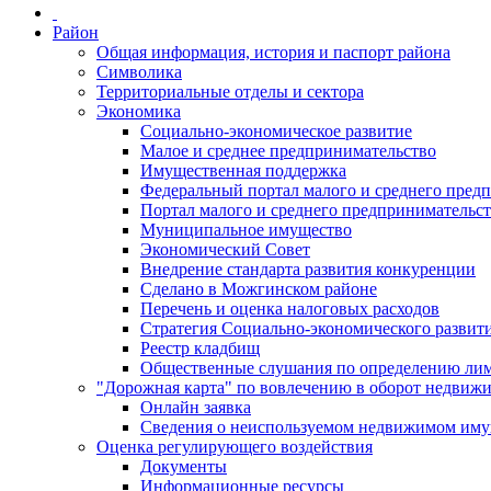
Район
Общая информация, история и паспорт района
Символика
Территориальные отделы и сектора
Экономика
Социально-экономическое развитие
Малое и среднее предпринимательство
Имущественная поддержка
Федеральный портал малого и среднего пред
Портал малого и среднего предпринимательс
Муниципальное имущество
Экономический Совет
Внедрение стандарта развития конкуренции
Сделано в Можгинском районе
Перечень и оценка налоговых расходов
Стратегия Социально-экономического развит
Реестр кладбищ
Общественные слушания по определению лими
"Дорожная карта" по вовлечению в оборот недвиж
Онлайн заявка
Сведения о неиспользуемом недвижимом иму
Оценка регулирующего воздействия
Документы
Информационные ресурсы