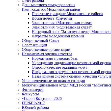
СМИ района
День местного самоуправления
Ими гордится Можгинский район
Почетные граждане Можгинского района
Доска почета Удмуртии
Знак отличия «Материнская слава»
Знак отличия "Родительская слава"
Нагрудный знак "За заслуги перед Можгинск
Лауреаты молодежной премии
Общественный Совет
Совет женщин
Общественные организации
Независимая оценка качества
Нормативно-правовая база
Учреждения, подлежащие независимой оценке
Опрос о качестве оказания услуг
Информация о результатах независимой оценк
Независимая система оценки качества услуг,
Уполномоченные по правам граждан
Межмуниципальный отдел МВД России "Можгинс
Фотогалерея
Конкурсы
«Гырон Быдтон» - 2026
ГЕРБЕР-2017
Юбилей района