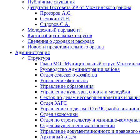
Публичные слушания
Депутаты Госсовета УР от Можгинского района
Прозоров А.С.
Семакин И.Н.
Сидоров С.А.
Молодежный парламент
Карта избирательных округов
Сведения о доходах и расходах
Новости представительного органа
Администрация
Структура
Глава МО "Муниципальный округ Можгински
Руководство Администрации района
Отдел сельского хозяйства
Управление финансов
Управление образования
Управление культуры, спорта и молодёжи
Сектор по делам несовершеннолетних и защит
Отдел ЗАГС
Управление по делам ГО и ЧС, мобилизацион
Отдел экономики
Отдел по строительству и жилищно-коммунал
Отдел имущественных отношений
Управление документационного и правового 
Архивный отдел