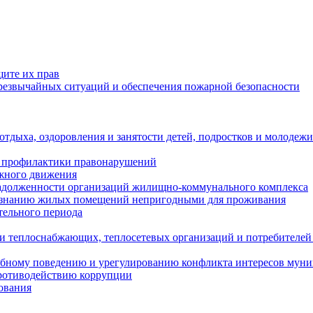
щите их прав
езвычайных ситуаций и обеспечения пожарной безопасности
тдыха, оздоровления и занятости детей, подростков и молодежи
 профилактики правонарушений
ожного движения
задолженности организаций жилищно-коммунального комплекса
ризнанию жилых помещений непригодными для проживания
тельного периода
и теплоснабжающих, теплосетевых организаций и потребителей
ебному поведению и урегулированию конфликта интересов мун
противодействию коррупции
ования