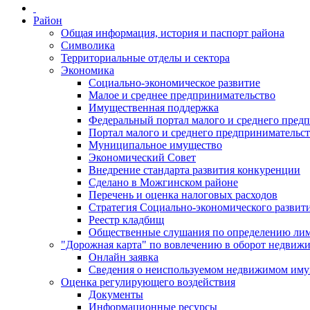
Район
Общая информация, история и паспорт района
Символика
Территориальные отделы и сектора
Экономика
Социально-экономическое развитие
Малое и среднее предпринимательство
Имущественная поддержка
Федеральный портал малого и среднего пред
Портал малого и среднего предпринимательс
Муниципальное имущество
Экономический Совет
Внедрение стандарта развития конкуренции
Сделано в Можгинском районе
Перечень и оценка налоговых расходов
Стратегия Социально-экономического развит
Реестр кладбищ
Общественные слушания по определению лими
"Дорожная карта" по вовлечению в оборот недвиж
Онлайн заявка
Сведения о неиспользуемом недвижимом иму
Оценка регулирующего воздействия
Документы
Информационные ресурсы