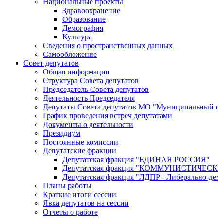
Национальные проекты
Здравоохранение
Образование
Демография
Культура
Сведения о пространственных данных
Самообложение
Совет депутатов
Общая информация
Структура Совета депутатов
Председатель Совета депутатов
Деятельность Председателя
Депутаты Совета депутатов МО "Муниципальный о
График проведения встреч депутатами
Документы о деятельности
Президиум
Постоянные комиссии
Депутатские фракции
Депутатская фракция "ЕДИНАЯ РОССИЯ"
Депутатская фракция "КОММУНИСТИЧЕ
Депутатская фракция "ЛДПР - Либерально-де
Планы работы
Краткие итоги сессии
Явка депутатов на сессии
Отчеты о работе