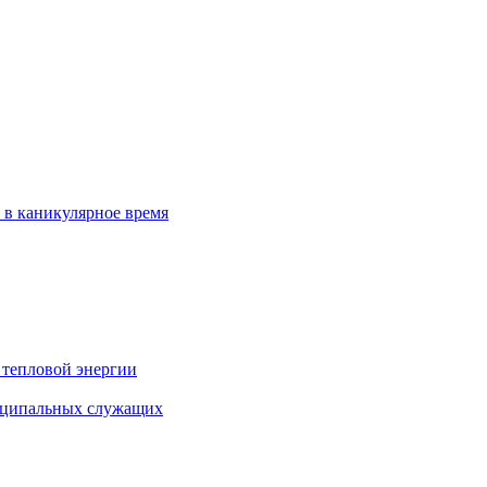
 в каникулярное время
 тепловой энергии
иципальных служащих