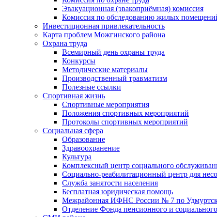
Эвакуационная (эвакоприёмная) комиссия
Комиссия по обследованию жилых помещени
Инвестиционная привлекательность
Карта проблем Можгинского района
Охрана труда
Всемирный день охраны труда
Конкурсы
Методические материалы
Производственный травматизм
Полезные ссылки
Спортивная жизнь
Спортивные мероприятия
Положения спортивных мероприятий
Протоколы спортивных мероприятий
Социальная сфера
Образование
Здравоохранение
Культура
Комплексный центр социального обслуживан
Социально-реабилитационный центр для нес
Служба занятости населения
Бесплатная юридическая помощь
Межрайонная ИФНС России № 7 по Удмуртск
Отделение Фонда пенсионного и социального