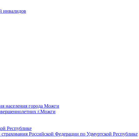
й инвалидов
ия населения города Можги
овершеннолетних г.Можги
ой Республике
 страхования Российской Федерации по Удмуртской Республике