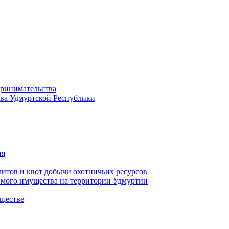
принимательства
тва Удмуртской Республики
ия
тов и квот добычи охотничьих ресурсов
имого имущества на территории Удмуртии
ществе