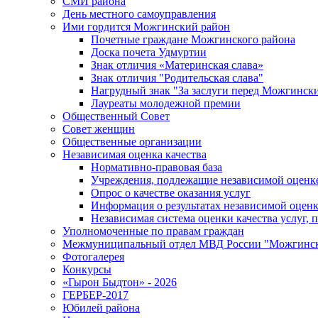
СМИ района
День местного самоуправления
Ими гордится Можгинский район
Почетные граждане Можгинского района
Доска почета Удмуртии
Знак отличия «Материнская слава»
Знак отличия "Родительская слава"
Нагрудный знак "За заслуги перед Можгинск
Лауреаты молодежной премии
Общественный Совет
Совет женщин
Общественные организации
Независимая оценка качества
Нормативно-правовая база
Учреждения, подлежащие независимой оценке
Опрос о качестве оказания услуг
Информация о результатах независимой оценк
Независимая система оценки качества услуг,
Уполномоченные по правам граждан
Межмуниципальный отдел МВД России "Можгинс
Фотогалерея
Конкурсы
«Гырон Быдтон» - 2026
ГЕРБЕР-2017
Юбилей района