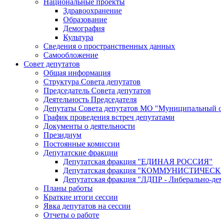
Национальные проекты
Здравоохранение
Образование
Демография
Культура
Сведения о пространственных данных
Самообложение
Совет депутатов
Общая информация
Структура Совета депутатов
Председатель Совета депутатов
Деятельность Председателя
Депутаты Совета депутатов МО "Муниципальный о
График проведения встреч депутатами
Документы о деятельности
Президиум
Постоянные комиссии
Депутатские фракции
Депутатская фракция "ЕДИНАЯ РОССИЯ"
Депутатская фракция "КОММУНИСТИЧЕ
Депутатская фракция "ЛДПР - Либерально-де
Планы работы
Краткие итоги сессии
Явка депутатов на сессии
Отчеты о работе