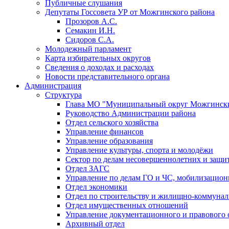
Публичные слушания
Депутаты Госсовета УР от Можгинского района
Прозоров А.С.
Семакин И.Н.
Сидоров С.А.
Молодежный парламент
Карта избирательных округов
Сведения о доходах и расходах
Новости представительного органа
Администрация
Структура
Глава МО "Муниципальный округ Можгински
Руководство Администрации района
Отдел сельского хозяйства
Управление финансов
Управление образования
Управление культуры, спорта и молодёжи
Сектор по делам несовершеннолетних и защит
Отдел ЗАГС
Управление по делам ГО и ЧС, мобилизацион
Отдел экономики
Отдел по строительству и жилищно-коммунал
Отдел имущественных отношений
Управление документационного и правового 
Архивный отдел