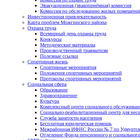
Эвакуационная (эвакоприёмная) комиссия
Комиссия по обследованию жилых помещени
Инвестиционная привлекательность
Карта проблем Можгинского района
Охрана труда
Всемирный день охраны труда
Конкурсы
Методические материалы
Производственный травматизм
Полезные ссылки
Спортивная жизнь
Спортивные мероприятия
Положения спортивных мероприятий
Протоколы спортивных мероприятий
Социальная сфера
Образование
Здравоохранение
Культура
Комплексный центр социального обслуживан
Социально-реабилитационный центр для нес
Служба занятости населения
Бесплатная юридическая помощь
Межрайонная ИФНС России № 7 по Удмуртск
Отделение Фонда пенсионного и социального