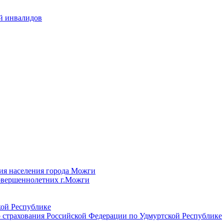
й инвалидов
ия населения города Можги
овершеннолетних г.Можги
ой Республике
 страхования Российской Федерации по Удмуртской Республике