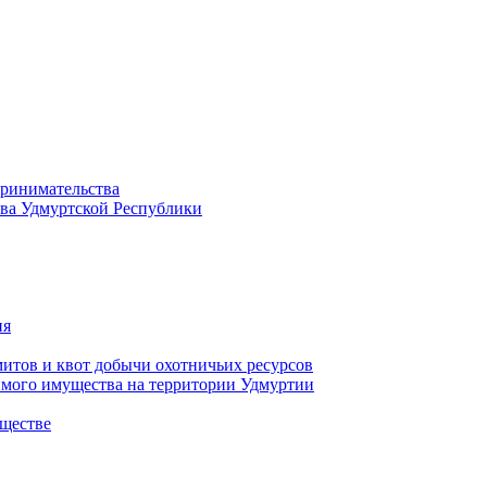
принимательства
тва Удмуртской Республики
ия
тов и квот добычи охотничьих ресурсов
имого имущества на территории Удмуртии
ществе