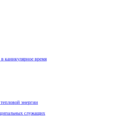
 в каникулярное время
 тепловой энергии
иципальных служащих