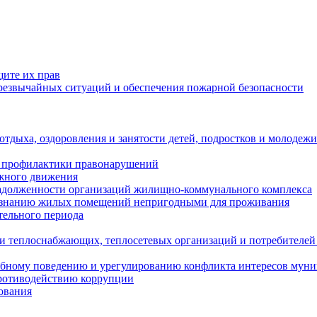
щите их прав
езвычайных ситуаций и обеспечения пожарной безопасности
тдыха, оздоровления и занятости детей, подростков и молодежи
 профилактики правонарушений
ожного движения
задолженности организаций жилищно-коммунального комплекса
ризнанию жилых помещений непригодными для проживания
тельного периода
и теплоснабжающих, теплосетевых организаций и потребителей
ебному поведению и урегулированию конфликта интересов мун
противодействию коррупции
ования