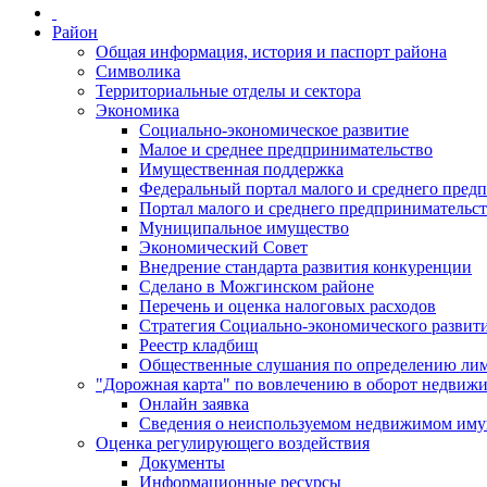
Район
Общая информация, история и паспорт района
Символика
Территориальные отделы и сектора
Экономика
Социально-экономическое развитие
Малое и среднее предпринимательство
Имущественная поддержка
Федеральный портал малого и среднего пред
Портал малого и среднего предпринимательс
Муниципальное имущество
Экономический Совет
Внедрение стандарта развития конкуренции
Сделано в Можгинском районе
Перечень и оценка налоговых расходов
Стратегия Социально-экономического развит
Реестр кладбищ
Общественные слушания по определению лими
"Дорожная карта" по вовлечению в оборот недвиж
Онлайн заявка
Сведения о неиспользуемом недвижимом иму
Оценка регулирующего воздействия
Документы
Информационные ресурсы