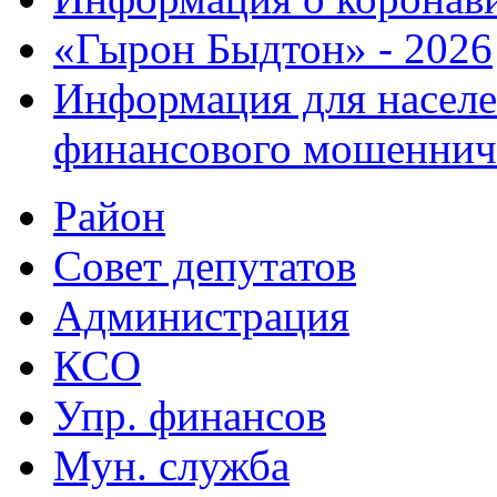
«Гырон Быдтон» - 2026
Информация для населе
финансового мошеннич
Район
Совет депутатов
Администрация
КСО
Упр. финансов
Мун. служба