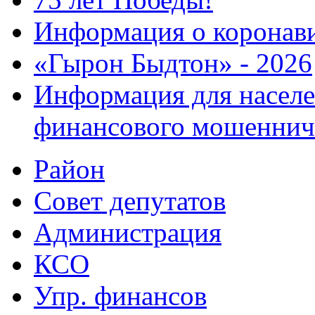
Информация о коронав
«Гырон Быдтон» - 2026
Информация для населе
финансового мошеннич
Район
Совет депутатов
Администрация
КСО
Упр. финансов