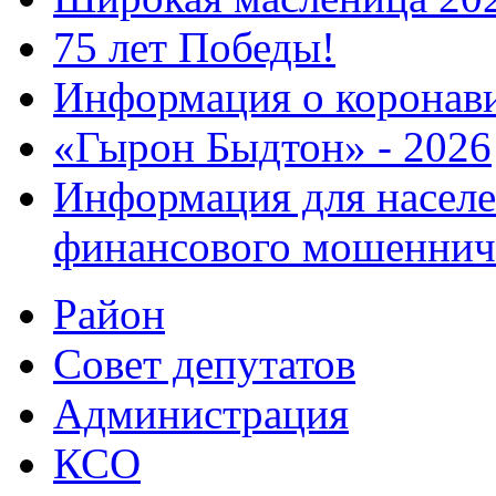
75 лет Победы!
Информация о коронав
«Гырон Быдтон» - 2026
Информация для населе
финансового мошеннич
Район
Совет депутатов
Администрация
КСО