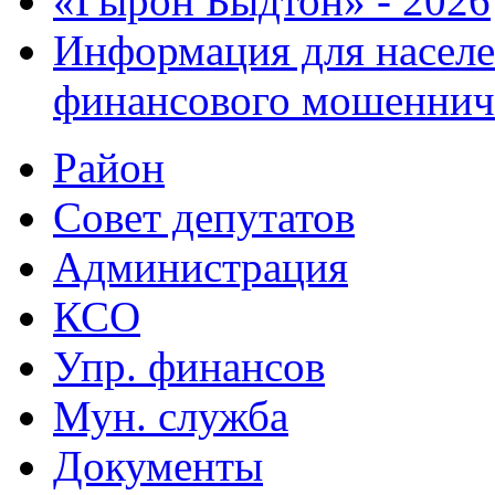
«Гырон Быдтон» - 2026
Информация для населе
финансового мошеннич
Район
Совет депутатов
Администрация
КСО
Упр. финансов
Мун. служба
Документы