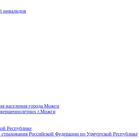
й инвалидов
ия населения города Можги
овершеннолетних г.Можги
ой Республике
 страхования Российской Федерации по Удмуртской Республике