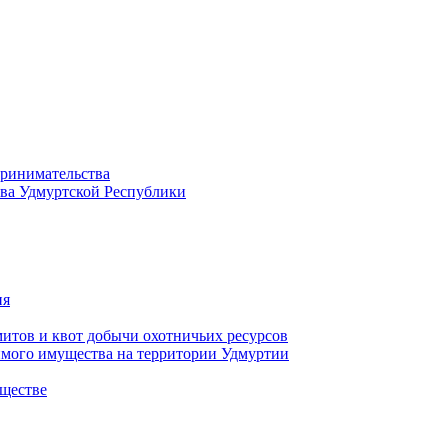
принимательства
тва Удмуртской Республики
ия
тов и квот добычи охотничьих ресурсов
имого имущества на территории Удмуртии
ществе