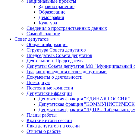
Национальные проекты
Здравоохранение
Образование
Демография
Культура
Сведения о пространственных данных
Самообложение
Совет депутатов
Общая информация
Структура Совета депутатов
Председатель Совета депутатов
Деятельность Председателя
Депутаты Совета депутатов МО "Муниципальный о
График проведения встреч депутатами
Документы о деятельности
Президиум
Постоянные комиссии
Депутатские фракции
Депутатская фракция "ЕДИНАЯ РОССИЯ"
Депутатская фракция "КОММУНИСТИЧЕ
Депутатская фракция "ЛДПР - Либерально-де
Планы работы
Краткие итоги сессии
Явка депутатов на сессии
Отчеты о работе