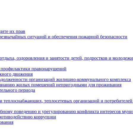
щите их прав
езвычайных ситуаций и обеспечения пожарной безопасности
тдыха, оздоровления и занятости детей, подростков и молодежи
 профилактики правонарушений
ожного движения
задолженности организаций жилищно-коммунального комплекса
ризнанию жилых помещений непригодными для проживания
тельного периода
и теплоснабжающих, теплосетевых организаций и потребителей
ебному поведению и урегулированию конфликта интересов мун
противодействию коррупции
ования