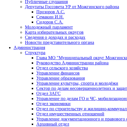
Публичные слушания
Депутаты Госсовета УР от Можгинского района
Прозоров А.С.
Семакин И.Н.
Сидоров С.А.
Молодежный парламент
Карта избирательных округов
Сведения о доходах и расходах
Новости представительного органа
Администрация
Структура
Глава МО "Муниципальный округ Можгински
Руководство Администрации района
Отдел сельского хозяйства
Управление финансов
Управление образования
Управление культуры, спорта и молодёжи
Сектор по делам несовершеннолетних и защит
Отдел ЗАГС
Управление по делам ГО и ЧС, мобилизацион
Отдел экономики
Отдел по строительству и жилищно-коммунал
Отдел имущественных отношений
Управление документационного и правового 
Архивный отдел