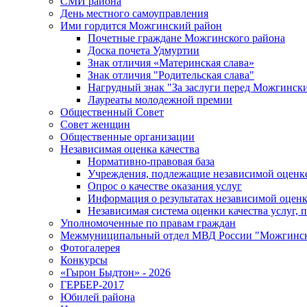
СМИ района
День местного самоуправления
Ими гордится Можгинский район
Почетные граждане Можгинского района
Доска почета Удмуртии
Знак отличия «Материнская слава»
Знак отличия "Родительская слава"
Нагрудный знак "За заслуги перед Можгинск
Лауреаты молодежной премии
Общественный Совет
Совет женщин
Общественные организации
Независимая оценка качества
Нормативно-правовая база
Учреждения, подлежащие независимой оценке
Опрос о качестве оказания услуг
Информация о результатах независимой оценк
Независимая система оценки качества услуг,
Уполномоченные по правам граждан
Межмуниципальный отдел МВД России "Можгинс
Фотогалерея
Конкурсы
«Гырон Быдтон» - 2026
ГЕРБЕР-2017
Юбилей района