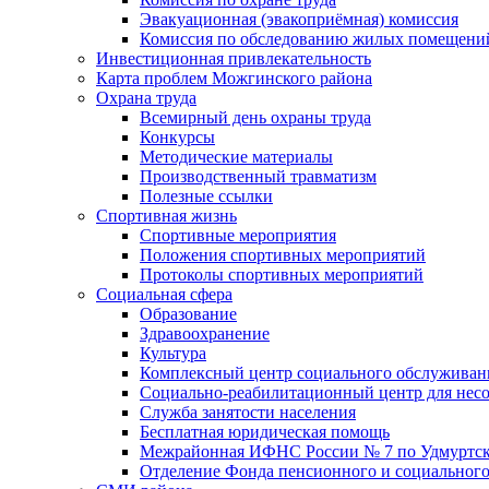
Эвакуационная (эвакоприёмная) комиссия
Комиссия по обследованию жилых помещени
Инвестиционная привлекательность
Карта проблем Можгинского района
Охрана труда
Всемирный день охраны труда
Конкурсы
Методические материалы
Производственный травматизм
Полезные ссылки
Спортивная жизнь
Спортивные мероприятия
Положения спортивных мероприятий
Протоколы спортивных мероприятий
Социальная сфера
Образование
Здравоохранение
Культура
Комплексный центр социального обслуживан
Социально-реабилитационный центр для нес
Служба занятости населения
Бесплатная юридическая помощь
Межрайонная ИФНС России № 7 по Удмуртск
Отделение Фонда пенсионного и социального