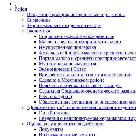
Район
Общая информация, история и паспорт района
Символика
Территориальные отделы и сектора
Экономика
Социально-экономическое развитие
Малое и среднее предпринимательство
Имущественная поддержка
Федеральный портал малого и среднего пред
Портал малого и среднего предпринимательс
Муниципальное имущество
Экономический Совет
Внедрение стандарта развития конкуренции
Сделано в Можгинском районе
Перечень и оценка налоговых расходов
Стратегия Социально-экономического развит
Реестр кладбищ
Общественные слушания по определению лими
"Дорожная карта" по вовлечению в оборот недвиж
Онлайн заявка
Сведения о неиспользуемом недвижимом иму
Оценка регулирующего воздействия
Документы
Информационные ресурсы