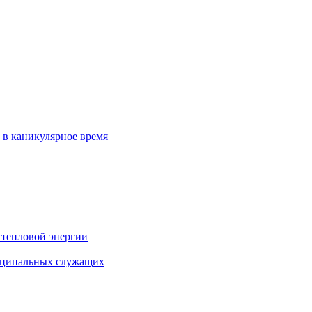
 в каникулярное время
 тепловой энергии
иципальных служащих