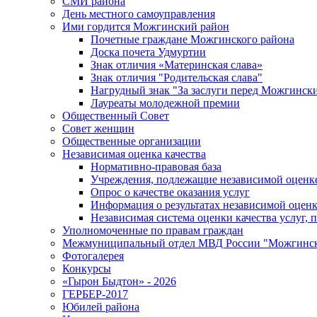
СМИ района
День местного самоуправления
Ими гордится Можгинский район
Почетные граждане Можгинского района
Доска почета Удмуртии
Знак отличия «Материнская слава»
Знак отличия "Родительская слава"
Нагрудный знак "За заслуги перед Можгинск
Лауреаты молодежной премии
Общественный Совет
Совет женщин
Общественные организации
Независимая оценка качества
Нормативно-правовая база
Учреждения, подлежащие независимой оценке
Опрос о качестве оказания услуг
Информация о результатах независимой оценк
Независимая система оценки качества услуг,
Уполномоченные по правам граждан
Межмуниципальный отдел МВД России "Можгинс
Фотогалерея
Конкурсы
«Гырон Быдтон» - 2026
ГЕРБЕР-2017
Юбилей района