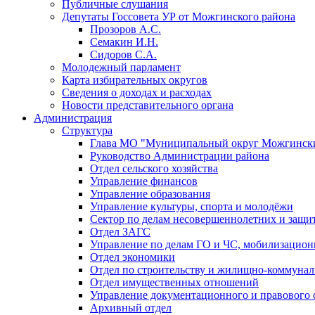
Публичные слушания
Депутаты Госсовета УР от Можгинского района
Прозоров А.С.
Семакин И.Н.
Сидоров С.А.
Молодежный парламент
Карта избирательных округов
Сведения о доходах и расходах
Новости представительного органа
Администрация
Структура
Глава МО "Муниципальный округ Можгински
Руководство Администрации района
Отдел сельского хозяйства
Управление финансов
Управление образования
Управление культуры, спорта и молодёжи
Сектор по делам несовершеннолетних и защит
Отдел ЗАГС
Управление по делам ГО и ЧС, мобилизацион
Отдел экономики
Отдел по строительству и жилищно-коммунал
Отдел имущественных отношений
Управление документационного и правового 
Архивный отдел