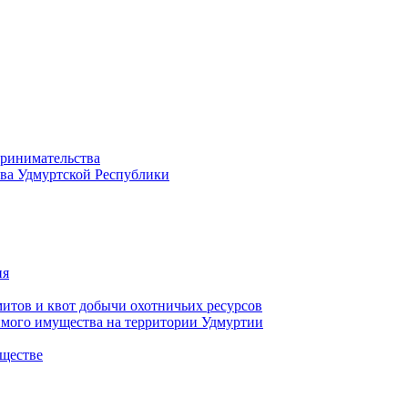
принимательства
тва Удмуртской Республики
ия
тов и квот добычи охотничьих ресурсов
имого имущества на территории Удмуртии
ществе