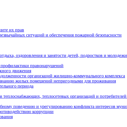
щите их прав
езвычайных ситуаций и обеспечения пожарной безопасности
тдыха, оздоровления и занятости детей, подростков и молодежи
 профилактики правонарушений
ожного движения
задолженности организаций жилищно-коммунального комплекса
ризнанию жилых помещений непригодными для проживания
тельного периода
и теплоснабжающих, теплосетевых организаций и потребителей
ебному поведению и урегулированию конфликта интересов мун
противодействию коррупции
ования