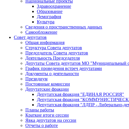
Национальные проекты
Здравоохранение
Образование
Демография
Культура
Сведения о пространственных данных
Самообложение
Совет депутатов
Общая информация
Структура Совета депутатов
Председатель Совета депутатов
Деятельность Председателя
Депутаты Совета депутатов МО "Муниципальный о
График проведения встреч депутатами
Документы о деятельности
Президиум
Постоянные комиссии
Депутатские фракции
Депутатская фракция "ЕДИНАЯ РОССИЯ"
Депутатская фракция "КОММУНИСТИЧЕ
Депутатская фракция "ЛДПР - Либерально-де
Планы работы
Краткие итоги сессии
Явка депутатов на сессии
Отчеты о работе