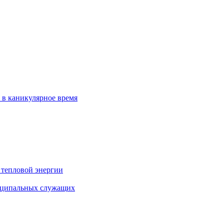
 в каникулярное время
 тепловой энергии
иципальных служащих