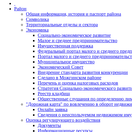
Район
Общая информация, история и паспорт района
Символика
Территориальные отделы и сектора
Экономика
Социально-экономическое развитие
Малое и среднее предпринимательство
Имущественная поддержка
Федеральный портал малого и среднего пред
Портал малого и среднего предпринимательс
Муниципальное имущество
Экономический Совет
Внедрение стандарта развития конкуренции
Сделано в Можгинском районе
Перечень и оценка налоговых расходов
Стратегия Социально-экономического развит
Реестр кладбищ
Общественные слушания по определению лими
"Дорожная карта" по вовлечению в оборот недвиж
Онлайн заявка
Сведения о неиспользуемом недвижимом иму
Оценка регулирующего воздействия
Документы
Информационные ресурсы