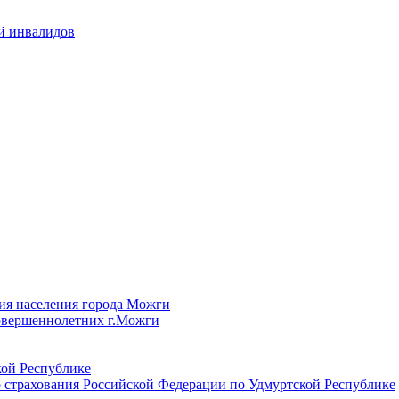
й инвалидов
ия населения города Можги
овершеннолетних г.Можги
ой Республике
 страхования Российской Федерации по Удмуртской Республике