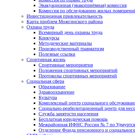
Эвакуационная (эвакоприёмная) комиссия
Комиссия по обследованию жилых помещени
Инвестиционная привлекательность
Карта проблем Можгинского района
Охрана труда
Всемирный день охраны труда
Конкурсы
Методические материалы
Производственный травматизм
Полезные ссылки
Спортивная жизнь
Спортивные мероприятия
Положения спортивных мероприятий
Протоколы спортивных мероприятий
Социальная сфера
Образование
Здравоохранение
Культура
Комплексный центр социального обслуживан
Социально-реабилитационный центр для нес
Служба занятости населения
Бесплатная юридическая помощь
Межрайонная ИФНС России № 7 по Удмуртск
Отделение Фонда пенсионного и социального