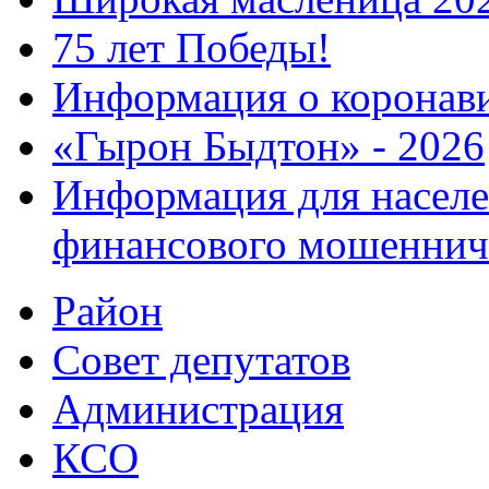
75 лет Победы!
Информация о коронав
«Гырон Быдтон» - 2026
Информация для населе
финансового мошеннич
Район
Совет депутатов
Администрация
КСО