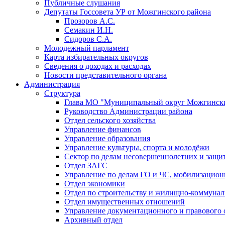
Публичные слушания
Депутаты Госсовета УР от Можгинского района
Прозоров А.С.
Семакин И.Н.
Сидоров С.А.
Молодежный парламент
Карта избирательных округов
Сведения о доходах и расходах
Новости представительного органа
Администрация
Структура
Глава МО "Муниципальный округ Можгински
Руководство Администрации района
Отдел сельского хозяйства
Управление финансов
Управление образования
Управление культуры, спорта и молодёжи
Сектор по делам несовершеннолетних и защит
Отдел ЗАГС
Управление по делам ГО и ЧС, мобилизацион
Отдел экономики
Отдел по строительству и жилищно-коммунал
Отдел имущественных отношений
Управление документационного и правового 
Архивный отдел