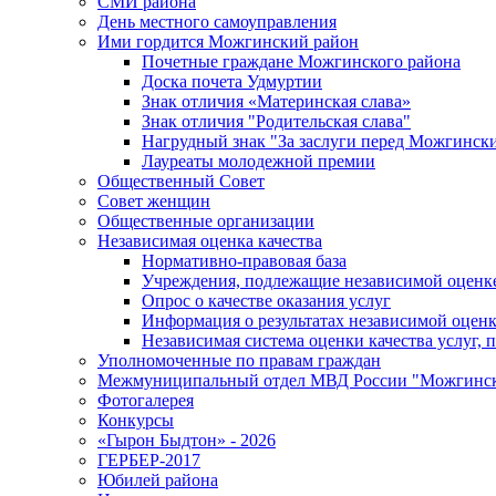
СМИ района
День местного самоуправления
Ими гордится Можгинский район
Почетные граждане Можгинского района
Доска почета Удмуртии
Знак отличия «Материнская слава»
Знак отличия "Родительская слава"
Нагрудный знак "За заслуги перед Можгинск
Лауреаты молодежной премии
Общественный Совет
Совет женщин
Общественные организации
Независимая оценка качества
Нормативно-правовая база
Учреждения, подлежащие независимой оценке
Опрос о качестве оказания услуг
Информация о результатах независимой оценк
Независимая система оценки качества услуг,
Уполномоченные по правам граждан
Межмуниципальный отдел МВД России "Можгинс
Фотогалерея
Конкурсы
«Гырон Быдтон» - 2026
ГЕРБЕР-2017
Юбилей района