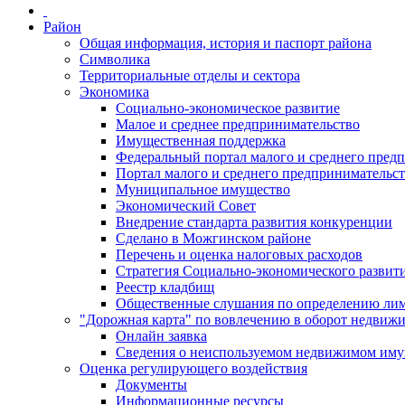
Район
Общая информация, история и паспорт района
Символика
Территориальные отделы и сектора
Экономика
Социально-экономическое развитие
Малое и среднее предпринимательство
Имущественная поддержка
Федеральный портал малого и среднего пред
Портал малого и среднего предпринимательс
Муниципальное имущество
Экономический Совет
Внедрение стандарта развития конкуренции
Сделано в Можгинском районе
Перечень и оценка налоговых расходов
Стратегия Социально-экономического развит
Реестр кладбищ
Общественные слушания по определению лими
"Дорожная карта" по вовлечению в оборот недвиж
Онлайн заявка
Сведения о неиспользуемом недвижимом иму
Оценка регулирующего воздействия
Документы
Информационные ресурсы