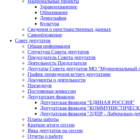
Национальные проекты
Здравоохранение
Образование
Демография
Культура
Сведения о пространственных данных
Самообложение
Совет депутатов
Общая информация
Структура Совета депутатов
Председатель Совета депутатов
Деятельность Председателя
Депутаты Совета депутатов МО "Муниципальный о
График проведения встреч депутатами
Документы о деятельности
Президиум
Постоянные комиссии
Депутатские фракции
Депутатская фракция "ЕДИНАЯ РОССИЯ"
Депутатская фракция "КОММУНИСТИЧЕ
Депутатская фракция "ЛДПР - Либерально-де
Планы работы
Краткие итоги сессии
Явка депутатов на сессии
Отчеты о работе