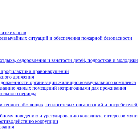
щите их прав
езвычайных ситуаций и обеспечения пожарной безопасности
тдыха, оздоровления и занятости детей, подростков и молодежи
 профилактики правонарушений
ожного движения
задолженности организаций жилищно-коммунального комплекса
ризнанию жилых помещений непригодными для проживания
тельного периода
и теплоснабжающих, теплосетевых организаций и потребителей
ебному поведению и урегулированию конфликта интересов мун
противодействию коррупции
ования