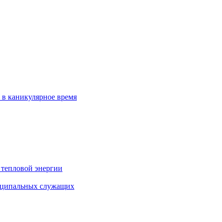
 в каникулярное время
 тепловой энергии
иципальных служащих