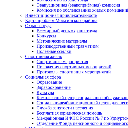
Эвакуационная (эвакоприёмная) комиссия
Комиссия по обследованию жилых помещени
Инвестиционная привлекательность
Карта проблем Можгинского района
Охрана труда
Всемирный день охраны труда
Конкурсы
Методические материалы
Производственный травматизм
Полезные ссылки
Спортивная жизнь
Спортивные мероприятия
Положения спортивных мероприятий
Протоколы спортивных мероприятий
Социальная сфера
Образование
Здравоохранение
Культура
Комплексный центр социального обслуживан
Социально-реабилитационный центр для нес
Служба занятости населения
Бесплатная юридическая помощь
Межрайонная ИФНС России № 7 по Удмуртск
Отделение Фонда пенсионного и социального