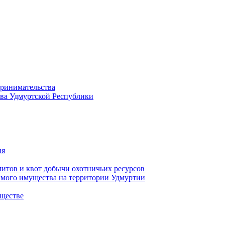
принимательства
тва Удмуртской Республики
ия
тов и квот добычи охотничьих ресурсов
имого имущества на территории Удмуртии
ществе