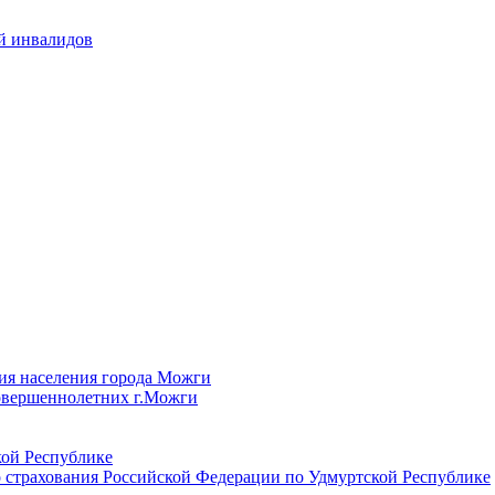
й инвалидов
ия населения города Можги
овершеннолетних г.Можги
ой Республике
 страхования Российской Федерации по Удмуртской Республике