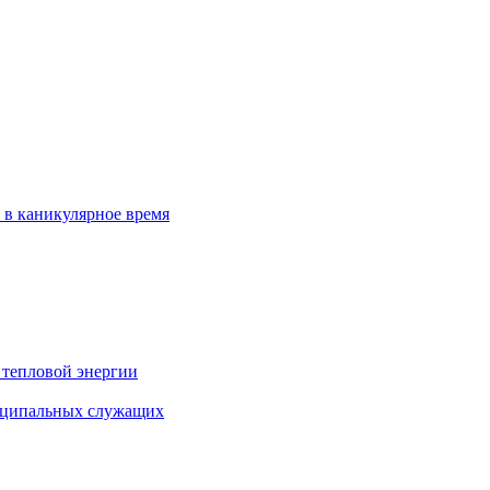
 в каникулярное время
 тепловой энергии
иципальных служащих