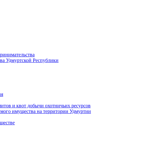
принимательства
тва Удмуртской Республики
ия
тов и квот добычи охотничьих ресурсов
имого имущества на территории Удмуртии
ществе