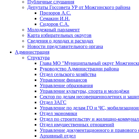
Публичные слушания
Депутаты Госсовета УР от Можгинского района
Прозоров А.С.
Семакин И.Н.
Сидоров С.А.
Молодежный парламент
Карта избирательных округов
Сведения о доходах и расходах
Новости представительного органа
Администрация
Структура
Глава МО "Муниципальный округ Можгински
Руководство Администрации района
Отдел сельского хозяйства
Управление финансов
Управление образования
Управление культуры, спорта и молодёжи
Сектор по делам несовершеннолетних и защит
Отдел ЗАГС
Управление по делам ГО и ЧС, мобилизацион
Отдел экономики
Отдел по строительству и жилищно-коммунал
Отдел имущественных отношений
Управление документационного и правового 
Архивный отдел