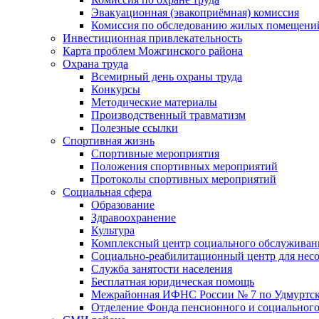
Эвакуационная (эвакоприёмная) комиссия
Комиссия по обследованию жилых помещени
Инвестиционная привлекательность
Карта проблем Можгинского района
Охрана труда
Всемирный день охраны труда
Конкурсы
Методические материалы
Производственный травматизм
Полезные ссылки
Спортивная жизнь
Спортивные мероприятия
Положения спортивных мероприятий
Протоколы спортивных мероприятий
Социальная сфера
Образование
Здравоохранение
Культура
Комплексный центр социального обслуживан
Социально-реабилитационный центр для нес
Служба занятости населения
Бесплатная юридическая помощь
Межрайонная ИФНС России № 7 по Удмуртск
Отделение Фонда пенсионного и социального