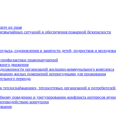
щите их прав
езвычайных ситуаций и обеспечения пожарной безопасности
тдыха, оздоровления и занятости детей, подростков и молодежи
 профилактики правонарушений
ожного движения
задолженности организаций жилищно-коммунального комплекса
ризнанию жилых помещений непригодными для проживания
тельного периода
и теплоснабжающих, теплосетевых организаций и потребителей
ебному поведению и урегулированию конфликта интересов мун
противодействию коррупции
ования