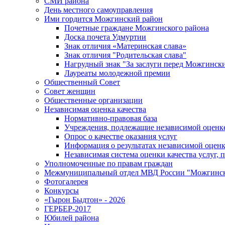
СМИ района
День местного самоуправления
Ими гордится Можгинский район
Почетные граждане Можгинского района
Доска почета Удмуртии
Знак отличия «Материнская слава»
Знак отличия "Родительская слава"
Нагрудный знак "За заслуги перед Можгинск
Лауреаты молодежной премии
Общественный Совет
Совет женщин
Общественные организации
Независимая оценка качества
Нормативно-правовая база
Учреждения, подлежащие независимой оценке
Опрос о качестве оказания услуг
Информация о результатах независимой оценк
Независимая система оценки качества услуг,
Уполномоченные по правам граждан
Межмуниципальный отдел МВД России "Можгинс
Фотогалерея
Конкурсы
«Гырон Быдтон» - 2026
ГЕРБЕР-2017
Юбилей района