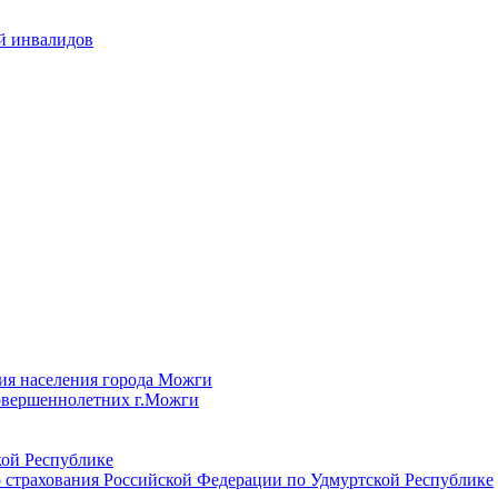
й инвалидов
ия населения города Можги
овершеннолетних г.Можги
ой Республике
 страхования Российской Федерации по Удмуртской Республике