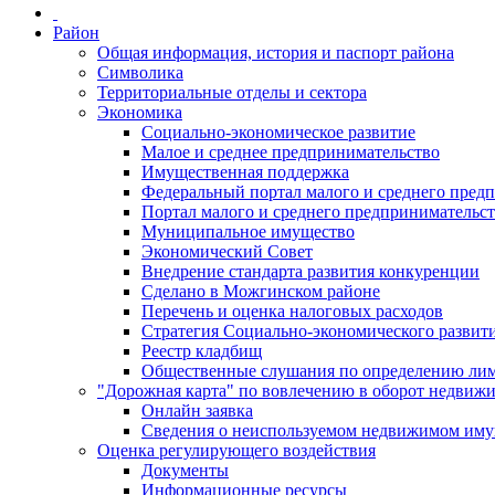
Район
Общая информация, история и паспорт района
Символика
Территориальные отделы и сектора
Экономика
Социально-экономическое развитие
Малое и среднее предпринимательство
Имущественная поддержка
Федеральный портал малого и среднего пред
Портал малого и среднего предпринимательс
Муниципальное имущество
Экономический Совет
Внедрение стандарта развития конкуренции
Сделано в Можгинском районе
Перечень и оценка налоговых расходов
Стратегия Социально-экономического развит
Реестр кладбищ
Общественные слушания по определению лими
"Дорожная карта" по вовлечению в оборот недвиж
Онлайн заявка
Сведения о неиспользуемом недвижимом иму
Оценка регулирующего воздействия
Документы
Информационные ресурсы