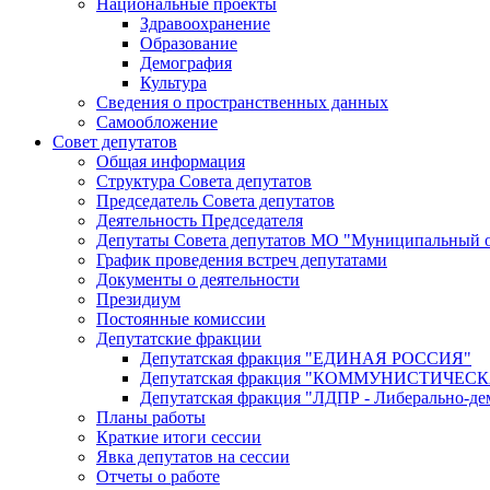
Национальные проекты
Здравоохранение
Образование
Демография
Культура
Сведения о пространственных данных
Самообложение
Совет депутатов
Общая информация
Структура Совета депутатов
Председатель Совета депутатов
Деятельность Председателя
Депутаты Совета депутатов МО "Муниципальный о
График проведения встреч депутатами
Документы о деятельности
Президиум
Постоянные комиссии
Депутатские фракции
Депутатская фракция "ЕДИНАЯ РОССИЯ"
Депутатская фракция "КОММУНИСТИЧЕ
Депутатская фракция "ЛДПР - Либерально-де
Планы работы
Краткие итоги сессии
Явка депутатов на сессии
Отчеты о работе