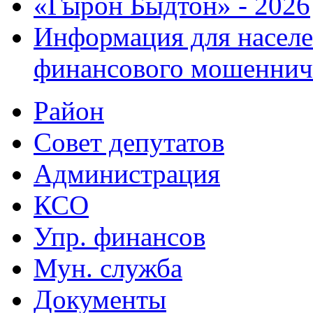
«Гырон Быдтон» - 2026
Информация для населе
финансового мошеннич
Район
Совет депутатов
Администрация
КСО
Упр. финансов
Мун. служба
Документы