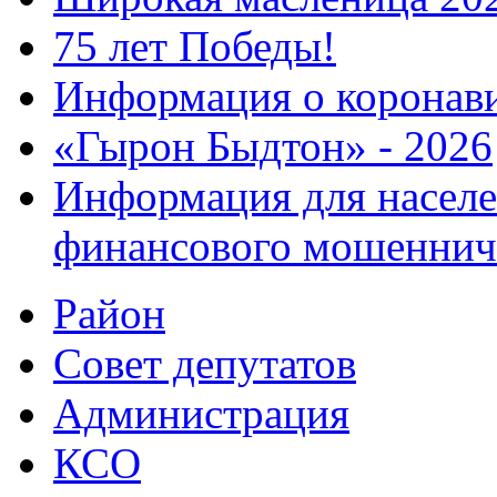
75 лет Победы!
Информация о коронав
«Гырон Быдтон» - 2026
Информация для населе
финансового мошеннич
Район
Совет депутатов
Администрация
КСО