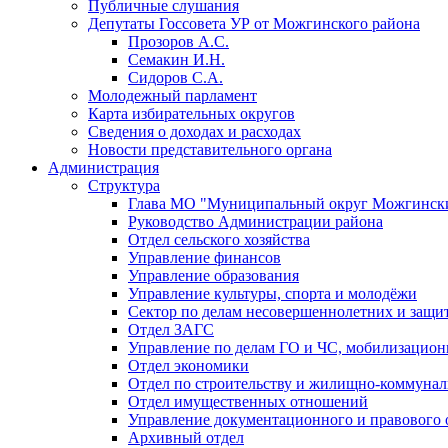
Публичные слушания
Депутаты Госсовета УР от Можгинского района
Прозоров А.С.
Семакин И.Н.
Сидоров С.А.
Молодежный парламент
Карта избирательных округов
Сведения о доходах и расходах
Новости представительного органа
Администрация
Структура
Глава МО "Муниципальный округ Можгински
Руководство Администрации района
Отдел сельского хозяйства
Управление финансов
Управление образования
Управление культуры, спорта и молодёжи
Сектор по делам несовершеннолетних и защит
Отдел ЗАГС
Управление по делам ГО и ЧС, мобилизацион
Отдел экономики
Отдел по строительству и жилищно-коммунал
Отдел имущественных отношений
Управление документационного и правового 
Архивный отдел