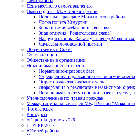
СМИ района
День местного самоуправления
Ими гордится Можгинский район
Почетные граждане Можгинского района
Доска почета Удмуртии
Знак отличия «Материнская слава»
Знак отличия "Родительская слава"
Нагрудный знак "За заслуги перед Можгинск
Лауреаты молодежной премии
Общественный Совет
Совет женщин
Общественные организации
Независимая оценка качества
Нормативно-правовая база
Учреждения, подлежащие независимой оценке
Опрос о качестве оказания услуг
Информация о результатах независимой оценк
Независимая система оценки качества услуг,
Уполномоченные по правам граждан
Межмуниципальный отдел МВД России "Можгинс
Фотогалерея
Конкурсы
«Гырон Быдтон» - 2026
ГЕРБЕР-2017
Юбилей района