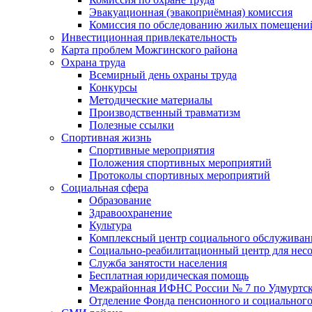
Эвакуационная (эвакоприёмная) комиссия
Комиссия по обследованию жилых помещени
Инвестиционная привлекательность
Карта проблем Можгинского района
Охрана труда
Всемирный день охраны труда
Конкурсы
Методические материалы
Производственный травматизм
Полезные ссылки
Спортивная жизнь
Спортивные мероприятия
Положения спортивных мероприятий
Протоколы спортивных мероприятий
Социальная сфера
Образование
Здравоохранение
Культура
Комплексный центр социального обслуживан
Социально-реабилитационный центр для нес
Служба занятости населения
Бесплатная юридическая помощь
Межрайонная ИФНС России № 7 по Удмуртск
Отделение Фонда пенсионного и социального