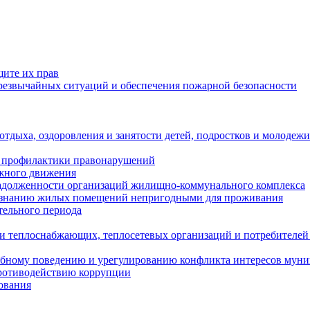
щите их прав
езвычайных ситуаций и обеспечения пожарной безопасности
тдыха, оздоровления и занятости детей, подростков и молодежи
 профилактики правонарушений
ожного движения
задолженности организаций жилищно-коммунального комплекса
ризнанию жилых помещений непригодными для проживания
тельного периода
и теплоснабжающих, теплосетевых организаций и потребителей
ебному поведению и урегулированию конфликта интересов мун
противодействию коррупции
ования