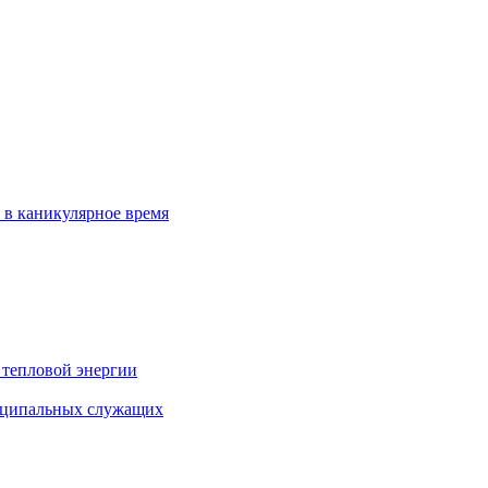
 в каникулярное время
 тепловой энергии
иципальных служащих