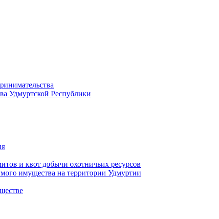
принимательства
тва Удмуртской Республики
ия
тов и квот добычи охотничьих ресурсов
имого имущества на территории Удмуртии
ществе