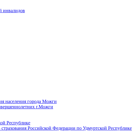
й инвалидов
ия населения города Можги
овершеннолетних г.Можги
ой Республике
 страхования Российской Федерации по Удмуртской Республике