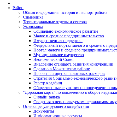
Район
Общая информация, история и паспорт района
Символика
Территориальные отделы и сектора
Экономика
Социально-экономическое развитие
Малое и среднее предпринимательство
Имущественная поддержка
Федеральный портал малого и среднего пред
Портал малого и среднего предпринимательс
Муниципальное имущество
Экономический Совет
Внедрение стандарта развития конкуренции
Сделано в Можгинском районе
Перечень и оценка налоговых расходов
Стратегия Социально-экономического развит
Реестр кладбищ
Общественные слушания по определению лими
"Дорожная карта" по вовлечению в оборот недвиж
Онлайн заявка
Сведения о неиспользуемом недвижимом иму
Оценка регулирующего воздействия
Документы
Информационные ресурсы