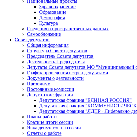
Национальные проекты
Здравоохранение
Образование
Демография
Культура
Сведения о пространственных данных
Самообложение
Совет депутатов
Общая информация
Структура Совета депутатов
Председатель Совета депутатов
Деятельность Председателя
Депутаты Совета депутатов МО "Муниципальный о
График проведения встреч депутатами
Документы о деятельности
Президиум
Постоянные комиссии
Депутатские фракции
Депутатская фракция "ЕДИНАЯ РОССИЯ"
Депутатская фракция "КОММУНИСТИЧЕ
Депутатская фракция "ЛДПР - Либерально-де
Планы работы
Краткие итоги сессии
Явка депутатов на сессии
Отчеты о работе