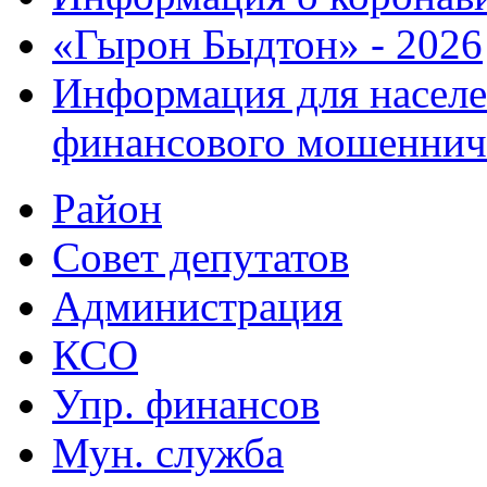
«Гырон Быдтон» - 2026
Информация для населе
финансового мошеннич
Район
Совет депутатов
Администрация
КСО
Упр. финансов
Мун. служба