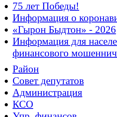
75 лет Победы!
Информация о коронав
«Гырон Быдтон» - 2026
Информация для населе
финансового мошеннич
Район
Совет депутатов
Администрация
КСО
Упр. финансов