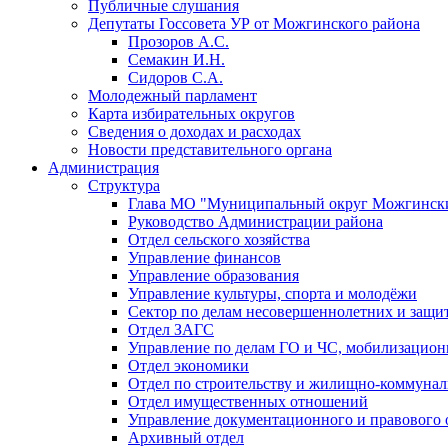
Публичные слушания
Депутаты Госсовета УР от Можгинского района
Прозоров А.С.
Семакин И.Н.
Сидоров С.А.
Молодежный парламент
Карта избирательных округов
Сведения о доходах и расходах
Новости представительного органа
Администрация
Структура
Глава МО "Муниципальный округ Можгински
Руководство Администрации района
Отдел сельского хозяйства
Управление финансов
Управление образования
Управление культуры, спорта и молодёжи
Сектор по делам несовершеннолетних и защит
Отдел ЗАГС
Управление по делам ГО и ЧС, мобилизацион
Отдел экономики
Отдел по строительству и жилищно-коммунал
Отдел имущественных отношений
Управление документационного и правового 
Архивный отдел