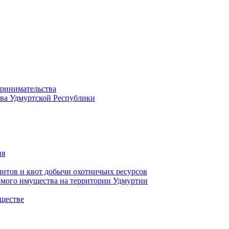
принимательства
тва Удмуртской Республики
ия
тов и квот добычи охотничьих ресурсов
имого имущества на территории Удмуртии
ществе