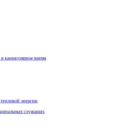
 в каникулярное время
 тепловой энергии
иципальных служащих