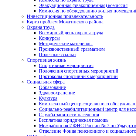
Эвакуационная (эвакоприёмная) комиссия
Комиссия по обследованию жилых помещени
Инвестиционная привлекательность
Карта проблем Можгинского района
Охрана труда
Всемирный день охраны труда
Конкурсы
Методические материалы
Производственный травматизм
Полезные ссылки
Спортивная жизнь
Спортивные мероприятия
Положения спортивных мероприятий
Протоколы спортивных мероприятий
Социальная сфера
Образование
Здравоохранение
Культура
Комплексный центр социального обслуживан
Социально-реабилитационный центр для нес
Служба занятости населения
Бесплатная юридическая помощь
Межрайонная ИФНС России № 7 по Удмуртск
Отделение Фонда пенсионного и социального