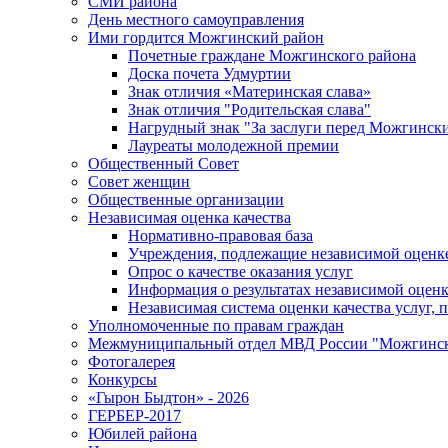
СМИ района
День местного самоуправления
Ими гордится Можгинский район
Почетные граждане Можгинского района
Доска почета Удмуртии
Знак отличия «Материнская слава»
Знак отличия "Родительская слава"
Нагрудный знак "За заслуги перед Можгинск
Лауреаты молодежной премии
Общественный Совет
Совет женщин
Общественные организации
Независимая оценка качества
Нормативно-правовая база
Учреждения, подлежащие независимой оценке
Опрос о качестве оказания услуг
Информация о результатах независимой оценк
Независимая система оценки качества услуг,
Уполномоченные по правам граждан
Межмуниципальный отдел МВД России "Можгинс
Фотогалерея
Конкурсы
«Гырон Быдтон» - 2026
ГЕРБЕР-2017
Юбилей района