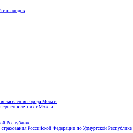
й инвалидов
ия населения города Можги
овершеннолетних г.Можги
ой Республике
 страхования Российской Федерации по Удмуртской Республике