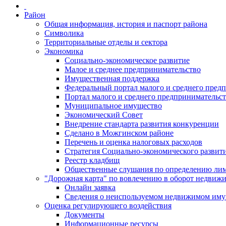
Район
Общая информация, история и паспорт района
Символика
Территориальные отделы и сектора
Экономика
Социально-экономическое развитие
Малое и среднее предпринимательство
Имущественная поддержка
Федеральный портал малого и среднего пред
Портал малого и среднего предпринимательс
Муниципальное имущество
Экономический Совет
Внедрение стандарта развития конкуренции
Сделано в Можгинском районе
Перечень и оценка налоговых расходов
Стратегия Социально-экономического развит
Реестр кладбищ
Общественные слушания по определению лими
"Дорожная карта" по вовлечению в оборот недвиж
Онлайн заявка
Сведения о неиспользуемом недвижимом иму
Оценка регулирующего воздействия
Документы
Информационные ресурсы