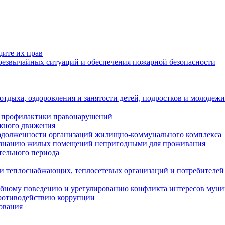
щите их прав
езвычайных ситуаций и обеспечения пожарной безопасности
тдыха, оздоровления и занятости детей, подростков и молодежи
 профилактики правонарушений
ожного движения
задолженности организаций жилищно-коммунального комплекса
ризнанию жилых помещений непригодными для проживания
тельного периода
и теплоснабжающих, теплосетевых организаций и потребителей
ебному поведению и урегулированию конфликта интересов мун
противодействию коррупции
ования