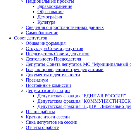
Национальные проекты
Здравоохранение
Образование
Демография
Культура
Сведения о пространственных данных
Самообложение
Совет депутатов
Общая информация
Структура Совета депутатов
Председатель Совета депутатов
Деятельность Председателя
Депутаты Совета депутатов МО "Муниципальный о
График проведения встреч депутатами
Документы о деятельности
Президиум
Постоянные комиссии
Депутатские фракции
Депутатская фракция "ЕДИНАЯ РОССИЯ"
Депутатская фракция "КОММУНИСТИЧЕ
Депутатская фракция "ЛДПР - Либерально-де
Планы работы
Краткие итоги сессии
Явка депутатов на сессии
Отчеты о работе