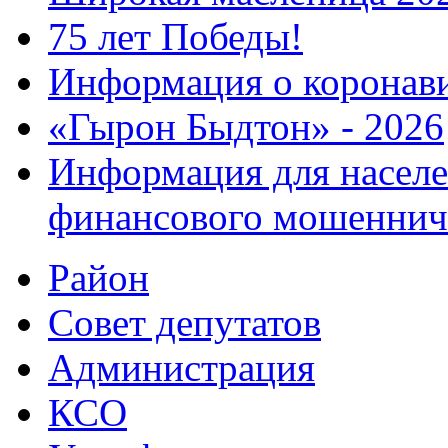
75 лет Победы!
Информация о коронав
«Гырон Быдтон» - 2026
Информация для населе
финансового мошеннич
Район
Совет депутатов
Администрация
КСО