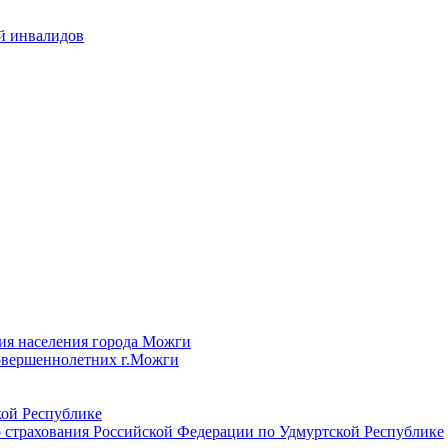
й инвалидов
ия населения города Можги
овершеннолетних г.Можги
ой Республике
 страхования Российской Федерации по Удмуртской Республике