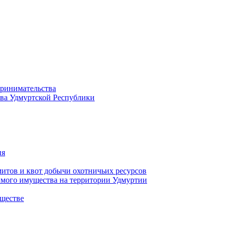
принимательства
тва Удмуртской Республики
ия
тов и квот добычи охотничьих ресурсов
имого имущества на территории Удмуртии
ществе