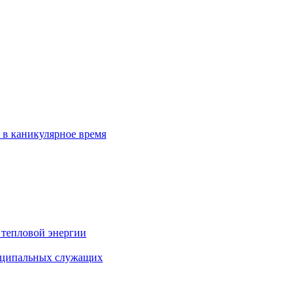
 в каникулярное время
 тепловой энергии
иципальных служащих