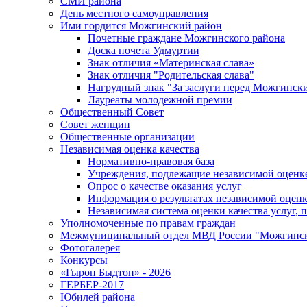
СМИ района
День местного самоуправления
Ими гордится Можгинский район
Почетные граждане Можгинского района
Доска почета Удмуртии
Знак отличия «Материнская слава»
Знак отличия "Родительская слава"
Нагрудный знак "За заслуги перед Можгинск
Лауреаты молодежной премии
Общественный Совет
Совет женщин
Общественные организации
Независимая оценка качества
Нормативно-правовая база
Учреждения, подлежащие независимой оценке
Опрос о качестве оказания услуг
Информация о результатах независимой оценк
Независимая система оценки качества услуг,
Уполномоченные по правам граждан
Межмуниципальный отдел МВД России "Можгинс
Фотогалерея
Конкурсы
«Гырон Быдтон» - 2026
ГЕРБЕР-2017
Юбилей района