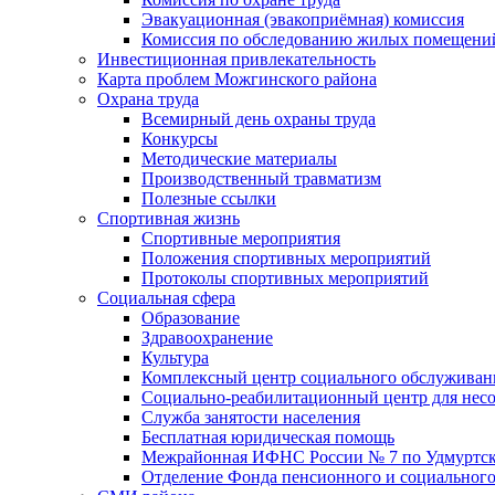
Эвакуационная (эвакоприёмная) комиссия
Комиссия по обследованию жилых помещени
Инвестиционная привлекательность
Карта проблем Можгинского района
Охрана труда
Всемирный день охраны труда
Конкурсы
Методические материалы
Производственный травматизм
Полезные ссылки
Спортивная жизнь
Спортивные мероприятия
Положения спортивных мероприятий
Протоколы спортивных мероприятий
Социальная сфера
Образование
Здравоохранение
Культура
Комплексный центр социального обслуживан
Социально-реабилитационный центр для нес
Служба занятости населения
Бесплатная юридическая помощь
Межрайонная ИФНС России № 7 по Удмуртск
Отделение Фонда пенсионного и социального