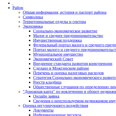
Район
Общая информация, история и паспорт района
Символика
Территориальные отделы и сектора
Экономика
Социально-экономическое развитие
Малое и среднее предпринимательство
Имущественная поддержка
Федеральный портал малого и среднего пред
Портал малого и среднего предпринимательс
Муниципальное имущество
Экономический Совет
Внедрение стандарта развития конкуренции
Сделано в Можгинском районе
Перечень и оценка налоговых расходов
Стратегия Социально-экономического развит
Реестр кладбищ
Общественные слушания по определению лими
"Дорожная карта" по вовлечению в оборот недвиж
Онлайн заявка
Сведения о неиспользуемом недвижимом иму
Оценка регулирующего воздействия
Документы
Информационные ресурсы