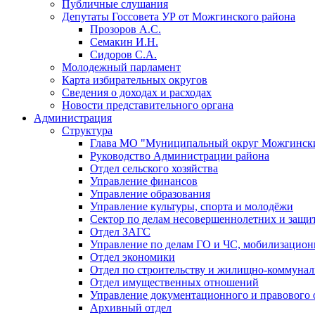
Публичные слушания
Депутаты Госсовета УР от Можгинского района
Прозоров А.С.
Семакин И.Н.
Сидоров С.А.
Молодежный парламент
Карта избирательных округов
Сведения о доходах и расходах
Новости представительного органа
Администрация
Структура
Глава МО "Муниципальный округ Можгински
Руководство Администрации района
Отдел сельского хозяйства
Управление финансов
Управление образования
Управление культуры, спорта и молодёжи
Сектор по делам несовершеннолетних и защит
Отдел ЗАГС
Управление по делам ГО и ЧС, мобилизацион
Отдел экономики
Отдел по строительству и жилищно-коммунал
Отдел имущественных отношений
Управление документационного и правового 
Архивный отдел