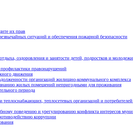
щите их прав
езвычайных ситуаций и обеспечения пожарной безопасности
тдыха, оздоровления и занятости детей, подростков и молодежи
 профилактики правонарушений
ожного движения
задолженности организаций жилищно-коммунального комплекса
ризнанию жилых помещений непригодными для проживания
тельного периода
и теплоснабжающих, теплосетевых организаций и потребителей
ебному поведению и урегулированию конфликта интересов мун
противодействию коррупции
ования