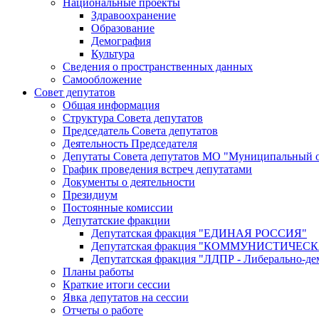
Национальные проекты
Здравоохранение
Образование
Демография
Культура
Сведения о пространственных данных
Самообложение
Совет депутатов
Общая информация
Структура Совета депутатов
Председатель Совета депутатов
Деятельность Председателя
Депутаты Совета депутатов МО "Муниципальный о
График проведения встреч депутатами
Документы о деятельности
Президиум
Постоянные комиссии
Депутатские фракции
Депутатская фракция "ЕДИНАЯ РОССИЯ"
Депутатская фракция "КОММУНИСТИЧЕ
Депутатская фракция "ЛДПР - Либерально-де
Планы работы
Краткие итоги сессии
Явка депутатов на сессии
Отчеты о работе