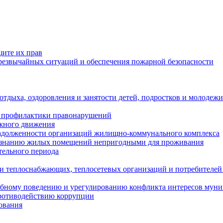
щите их прав
езвычайных ситуаций и обеспечения пожарной безопасности
тдыха, оздоровления и занятости детей, подростков и молодежи
 профилактики правонарушений
ожного движения
задолженности организаций жилищно-коммунального комплекса
ризнанию жилых помещений непригодными для проживания
тельного периода
и теплоснабжающих, теплосетевых организаций и потребителей
ебному поведению и урегулированию конфликта интересов мун
противодействию коррупции
ования