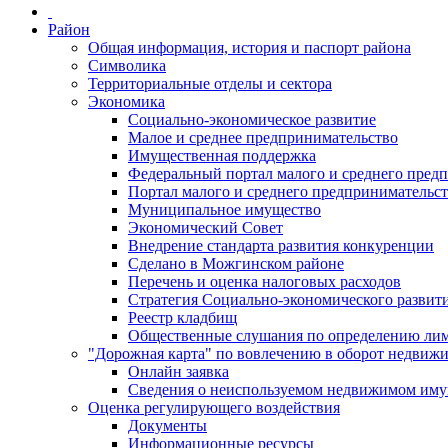
Район
Общая информация, история и паспорт района
Символика
Территориальные отделы и сектора
Экономика
Социально-экономическое развитие
Малое и среднее предпринимательство
Имущественная поддержка
Федеральный портал малого и среднего пред
Портал малого и среднего предпринимательс
Муниципальное имущество
Экономический Совет
Внедрение стандарта развития конкуренции
Сделано в Можгинском районе
Перечень и оценка налоговых расходов
Стратегия Социально-экономического развит
Реестр кладбищ
Общественные слушания по определению лими
"Дорожная карта" по вовлечению в оборот недвиж
Онлайн заявка
Сведения о неиспользуемом недвижимом иму
Оценка регулирующего воздействия
Документы
Информационные ресурсы