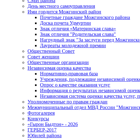
СМИ района
День местного самоуправления
Ими гордится Можгинский район
Почетные граждане Можгинского района
Доска почета Удмуртии
Знак отличия «Материнская слава»
Знак отличия "Родительская слава"
Нагрудный знак "За заслуги перед Можгинск
Лауреаты молодежной премии
Общественный Совет
Совет женщин
Общественные организации
Независимая оценка качества
Нормативно-правовая база
Учреждения, подлежащие независимой оценке
Опрос о качестве оказания услуг
Информация о результатах независимой оценк
Независимая система оценки качества услуг,
Уполномоченные по правам граждан
Межмуниципальный отдел МВД России "Можгинс
Фотогалерея
Конкурсы
«Гырон Быдтон» - 2026
ГЕРБЕР-2017
Юбилей района