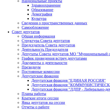
Национальные проекты
Здравоохранение
Образование
Демография
Культура
Сведения о пространственных данных
Самообложение
Совет депутатов
Общая информация
Структура Совета депутатов
Председатель Совета депутатов
Деятельность Председателя
Депутаты Совета депутатов МО "Муниципальный о
График проведения встреч депутатами
Документы о деятельности
Президиум
Постоянные комиссии
Депутатские фракции
Депутатская фракция "ЕДИНАЯ РОССИЯ"
Депутатская фракция "КОММУНИСТИЧЕ
Депутатская фракция "ЛДПР - Либерально-де
Планы работы
Краткие итоги сессии
Явка депутатов на сессии
Отчеты о работе