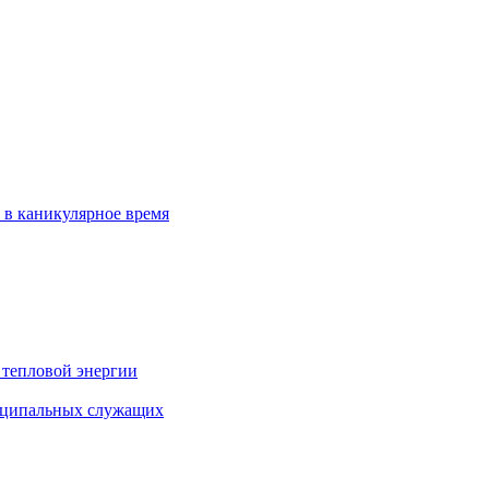
 в каникулярное время
 тепловой энергии
иципальных служащих