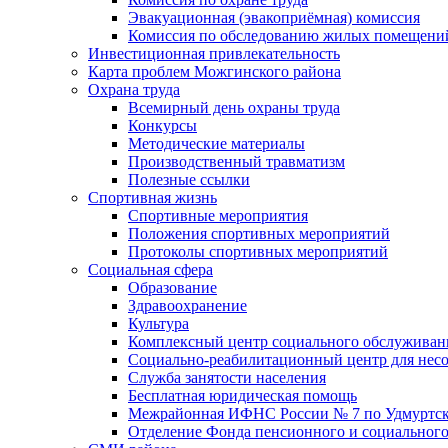
Эвакуационная (эвакоприёмная) комиссия
Комиссия по обследованию жилых помещени
Инвестиционная привлекательность
Карта проблем Можгинского района
Охрана труда
Всемирный день охраны труда
Конкурсы
Методические материалы
Производственный травматизм
Полезные ссылки
Спортивная жизнь
Спортивные мероприятия
Положения спортивных мероприятий
Протоколы спортивных мероприятий
Социальная сфера
Образование
Здравоохранение
Культура
Комплексный центр социального обслуживан
Социально-реабилитационный центр для нес
Служба занятости населения
Бесплатная юридическая помощь
Межрайонная ИФНС России № 7 по Удмуртск
Отделение Фонда пенсионного и социального