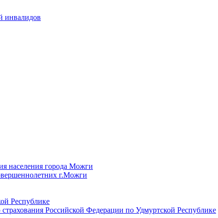
й инвалидов
ия населения города Можги
овершеннолетних г.Можги
ой Республике
 страхования Российской Федерации по Удмуртской Республике