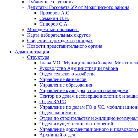
Публичные слушания
Депутаты Госсовета УР от Можгинского района
Прозоров А.С.
Семакин И.Н.
Сидоров С.А.
Молодежный парламент
Карта избирательных округов
Сведения о доходах и расходах
Новости представительного органа
Администрация
Структура
Глава МО "Муниципальный округ Можгински
Руководство Администрации района
Отдел сельского хозяйства
Управление финансов
Управление образования
Управление культуры, спорта и молодёжи
Сектор по делам несовершеннолетних и защит
Отдел ЗАГС
Управление по делам ГО и ЧС, мобилизацион
Отдел экономики
Отдел по строительству и жилищно-коммунал
Отдел имущественных отношений
Управление документационного и правового 
Архивный отдел