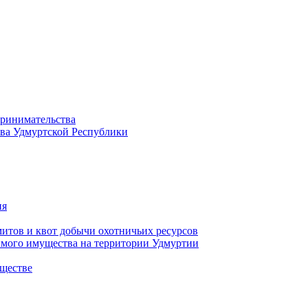
принимательства
тва Удмуртской Республики
ия
тов и квот добычи охотничьих ресурсов
имого имущества на территории Удмуртии
ществе