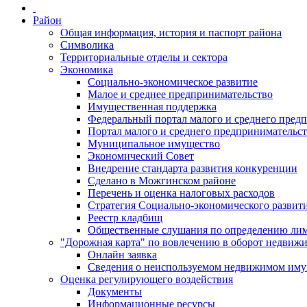
Район
Общая информация, история и паспорт района
Символика
Территориальные отделы и сектора
Экономика
Социально-экономическое развитие
Малое и среднее предпринимательство
Имущественная поддержка
Федеральный портал малого и среднего пред
Портал малого и среднего предпринимательс
Муниципальное имущество
Экономический Совет
Внедрение стандарта развития конкуренции
Сделано в Можгинском районе
Перечень и оценка налоговых расходов
Стратегия Социально-экономического развит
Реестр кладбищ
Общественные слушания по определению лими
"Дорожная карта" по вовлечению в оборот недвиж
Онлайн заявка
Сведения о неиспользуемом недвижимом иму
Оценка регулирующего воздействия
Документы
Информационные ресурсы