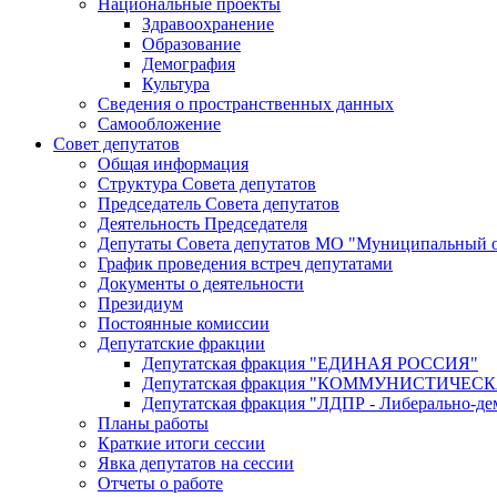
Национальные проекты
Здравоохранение
Образование
Демография
Культура
Сведения о пространственных данных
Самообложение
Совет депутатов
Общая информация
Структура Совета депутатов
Председатель Совета депутатов
Деятельность Председателя
Депутаты Совета депутатов МО "Муниципальный о
График проведения встреч депутатами
Документы о деятельности
Президиум
Постоянные комиссии
Депутатские фракции
Депутатская фракция "ЕДИНАЯ РОССИЯ"
Депутатская фракция "КОММУНИСТИЧЕ
Депутатская фракция "ЛДПР - Либерально-де
Планы работы
Краткие итоги сессии
Явка депутатов на сессии
Отчеты о работе