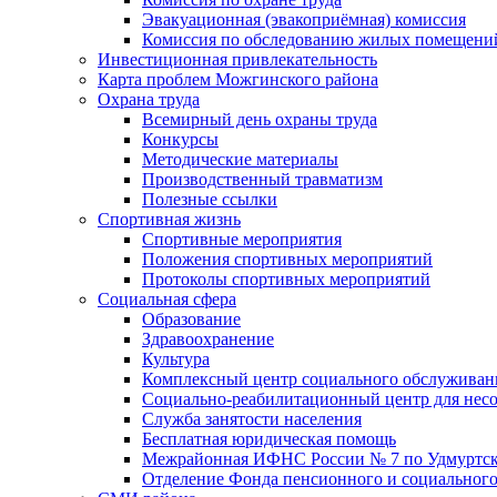
Эвакуационная (эвакоприёмная) комиссия
Комиссия по обследованию жилых помещени
Инвестиционная привлекательность
Карта проблем Можгинского района
Охрана труда
Всемирный день охраны труда
Конкурсы
Методические материалы
Производственный травматизм
Полезные ссылки
Спортивная жизнь
Спортивные мероприятия
Положения спортивных мероприятий
Протоколы спортивных мероприятий
Социальная сфера
Образование
Здравоохранение
Культура
Комплексный центр социального обслуживан
Социально-реабилитационный центр для нес
Служба занятости населения
Бесплатная юридическая помощь
Межрайонная ИФНС России № 7 по Удмуртск
Отделение Фонда пенсионного и социального