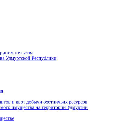
принимательства
тва Удмуртской Республики
ия
тов и квот добычи охотничьих ресурсов
имого имущества на территории Удмуртии
ществе