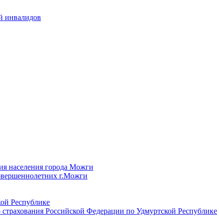
й инвалидов
ия населения города Можги
овершеннолетних г.Можги
ой Республике
 страхования Российской Федерации по Удмуртской Республике