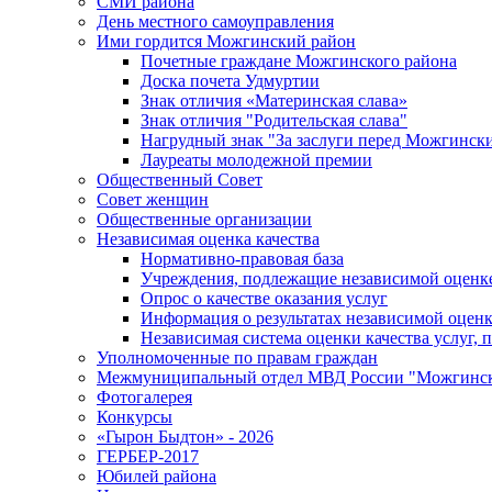
СМИ района
День местного самоуправления
Ими гордится Можгинский район
Почетные граждане Можгинского района
Доска почета Удмуртии
Знак отличия «Материнская слава»
Знак отличия "Родительская слава"
Нагрудный знак "За заслуги перед Можгинск
Лауреаты молодежной премии
Общественный Совет
Совет женщин
Общественные организации
Независимая оценка качества
Нормативно-правовая база
Учреждения, подлежащие независимой оценке
Опрос о качестве оказания услуг
Информация о результатах независимой оценк
Независимая система оценки качества услуг,
Уполномоченные по правам граждан
Межмуниципальный отдел МВД России "Можгинс
Фотогалерея
Конкурсы
«Гырон Быдтон» - 2026
ГЕРБЕР-2017
Юбилей района