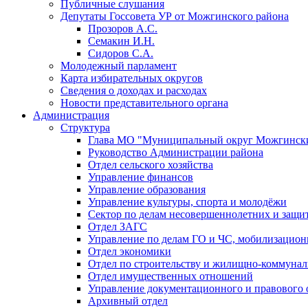
Публичные слушания
Депутаты Госсовета УР от Можгинского района
Прозоров А.С.
Семакин И.Н.
Сидоров С.А.
Молодежный парламент
Карта избирательных округов
Сведения о доходах и расходах
Новости представительного органа
Администрация
Структура
Глава МО "Муниципальный округ Можгински
Руководство Администрации района
Отдел сельского хозяйства
Управление финансов
Управление образования
Управление культуры, спорта и молодёжи
Сектор по делам несовершеннолетних и защит
Отдел ЗАГС
Управление по делам ГО и ЧС, мобилизацион
Отдел экономики
Отдел по строительству и жилищно-коммунал
Отдел имущественных отношений
Управление документационного и правового 
Архивный отдел