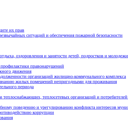
щите их прав
езвычайных ситуаций и обеспечения пожарной безопасности
тдыха, оздоровления и занятости детей, подростков и молодежи
 профилактики правонарушений
ожного движения
задолженности организаций жилищно-коммунального комплекса
ризнанию жилых помещений непригодными для проживания
тельного периода
и теплоснабжающих, теплосетевых организаций и потребителей
ебному поведению и урегулированию конфликта интересов мун
противодействию коррупции
ования