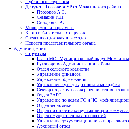
Публичные слушания
Депутаты Госсовета УР от Можгинского района
Прозоров А.С.
Семакин И.Н.
Сидоров С.А.
Молодежный парламент
Карта избирательных округов
Сведения о доходах и расходах
Новости представительного органа
Администрация
Структура
Глава МО "Муниципальный округ Можгински
Руководство Администрации района
Отдел сельского хозяйства
Управление финансов
Управление образования
Управление культуры, спорта и молодёжи
Сектор по делам несовершеннолетних и защит
Отдел ЗАГС
Управление по делам ГО и ЧС, мобилизацион
Отдел экономики
Отдел по строительству и жилищно-коммунал
Отдел имущественных отношений
Управление документационного и правового 
Архивный отдел