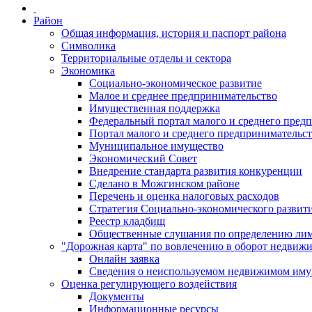
Район
Общая информация, история и паспорт района
Символика
Территориальные отделы и сектора
Экономика
Социально-экономическое развитие
Малое и среднее предпринимательство
Имущественная поддержка
Федеральный портал малого и среднего пред
Портал малого и среднего предпринимательс
Муниципальное имущество
Экономический Совет
Внедрение стандарта развития конкуренции
Сделано в Можгинском районе
Перечень и оценка налоговых расходов
Стратегия Социально-экономического развит
Реестр кладбищ
Общественные слушания по определению лими
"Дорожная карта" по вовлечению в оборот недвиж
Онлайн заявка
Сведения о неиспользуемом недвижимом иму
Оценка регулирующего воздействия
Документы
Информационные ресурсы