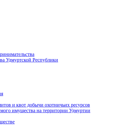
принимательства
тва Удмуртской Республики
ия
тов и квот добычи охотничьих ресурсов
имого имущества на территории Удмуртии
ществе