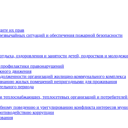
щите их прав
езвычайных ситуаций и обеспечения пожарной безопасности
тдыха, оздоровления и занятости детей, подростков и молодежи
 профилактики правонарушений
ожного движения
задолженности организаций жилищно-коммунального комплекса
ризнанию жилых помещений непригодными для проживания
тельного периода
и теплоснабжающих, теплосетевых организаций и потребителей
ебному поведению и урегулированию конфликта интересов мун
противодействию коррупции
ования