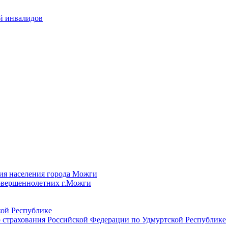
й инвалидов
ия населения города Можги
овершеннолетних г.Можги
ой Республике
 страхования Российской Федерации по Удмуртской Республике