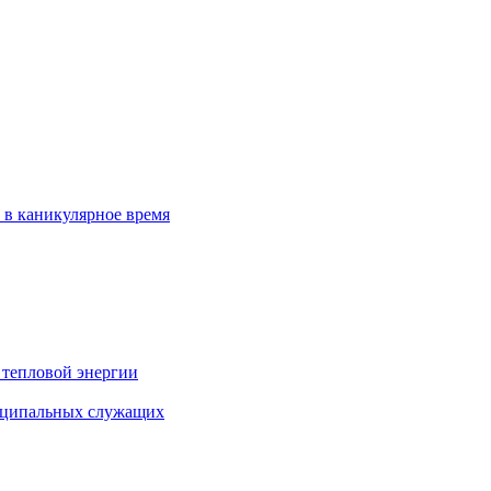
 в каникулярное время
 тепловой энергии
иципальных служащих