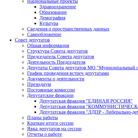
Национальные проекты
Здравоохранение
Образование
Демография
Культура
Сведения о пространственных данных
Самообложение
Совет депутатов
Общая информация
Структура Совета депутатов
Председатель Совета депутатов
Деятельность Председателя
Депутаты Совета депутатов МО "Муниципальный о
График проведения встреч депутатами
Документы о деятельности
Президиум
Постоянные комиссии
Депутатские фракции
Депутатская фракция "ЕДИНАЯ РОССИЯ"
Депутатская фракция "КОММУНИСТИЧЕ
Депутатская фракция "ЛДПР - Либерально-де
Планы работы
Краткие итоги сессии
Явка депутатов на сессии
Отчеты о работе