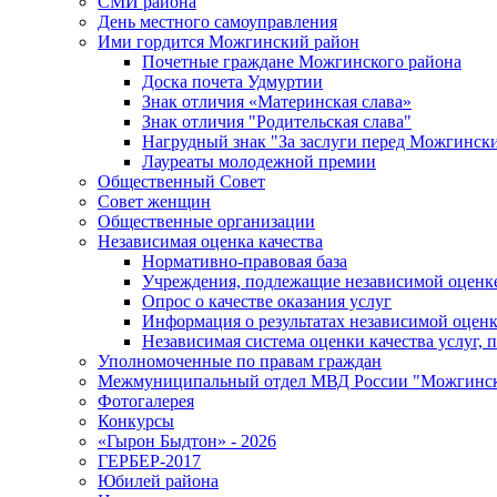
СМИ района
День местного самоуправления
Ими гордится Можгинский район
Почетные граждане Можгинского района
Доска почета Удмуртии
Знак отличия «Материнская слава»
Знак отличия "Родительская слава"
Нагрудный знак "За заслуги перед Можгинск
Лауреаты молодежной премии
Общественный Совет
Совет женщин
Общественные организации
Независимая оценка качества
Нормативно-правовая база
Учреждения, подлежащие независимой оценке
Опрос о качестве оказания услуг
Информация о результатах независимой оценк
Независимая система оценки качества услуг,
Уполномоченные по правам граждан
Межмуниципальный отдел МВД России "Можгинс
Фотогалерея
Конкурсы
«Гырон Быдтон» - 2026
ГЕРБЕР-2017
Юбилей района