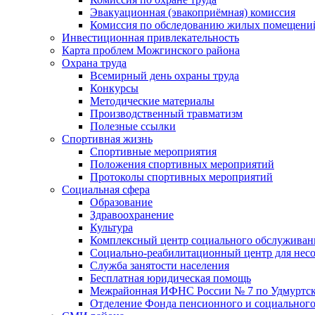
Эвакуационная (эвакоприёмная) комиссия
Комиссия по обследованию жилых помещени
Инвестиционная привлекательность
Карта проблем Можгинского района
Охрана труда
Всемирный день охраны труда
Конкурсы
Методические материалы
Производственный травматизм
Полезные ссылки
Спортивная жизнь
Спортивные мероприятия
Положения спортивных мероприятий
Протоколы спортивных мероприятий
Социальная сфера
Образование
Здравоохранение
Культура
Комплексный центр социального обслуживан
Социально-реабилитационный центр для нес
Служба занятости населения
Бесплатная юридическая помощь
Межрайонная ИФНС России № 7 по Удмуртск
Отделение Фонда пенсионного и социального