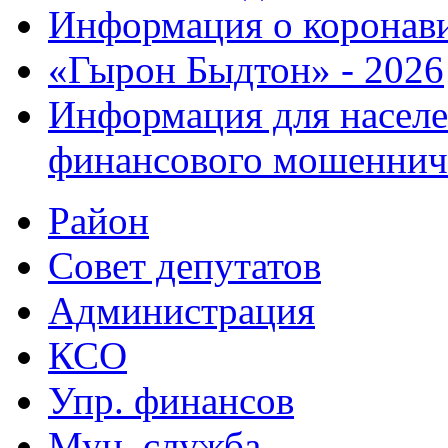
Информация о коронав
«Гырон Быдтон» - 2026
Информация для населе
финансового мошеннич
Район
Совет депутатов
Администрация
КСО
Упр. финансов
Мун. служба