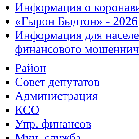
Информация о коронав
«Гырон Быдтон» - 2026
Информация для населе
финансового мошеннич
Район
Совет депутатов
Администрация
КСО
Упр. финансов
Мун. служба