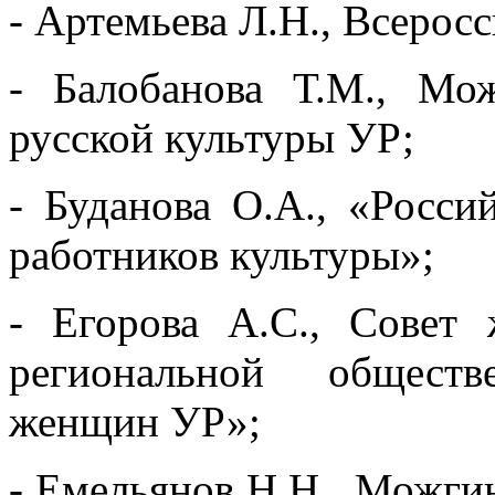
- Артемьева Л.Н., Всерос
- Балобанова Т.М., Мо
русской культуры УР;
- Буданова О.А., «Росс
работников культуры»;
- Егорова А.С., Совет
региональной общест
женщин УР»;
- Емельянов Н.Н., Можги