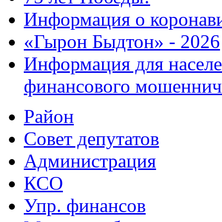
Информация о коронав
«Гырон Быдтон» - 2026
Информация для населе
финансового мошеннич
Район
Совет депутатов
Администрация
КСО
Упр. финансов