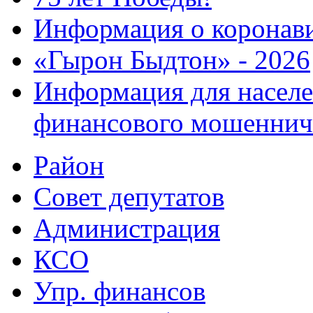
Информация о коронав
«Гырон Быдтон» - 2026
Информация для населе
финансового мошеннич
Район
Совет депутатов
Администрация
КСО
Упр. финансов