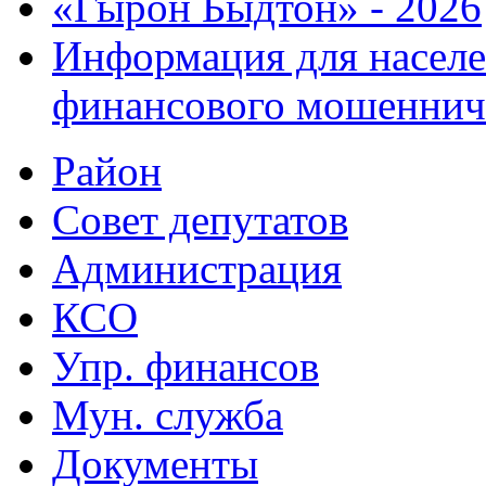
«Гырон Быдтон» - 2026
Информация для населе
финансового мошеннич
Район
Совет депутатов
Администрация
КСО
Упр. финансов
Мун. служба
Документы