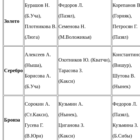
Бурашов Н.
Федоров Л.
Корепанов В
(Б.Уча),
(Пазял),
(Горняк),
Золото
Плотникова В.
Семенова Н.
Петросян Г.
(Люга)
(М.Воложикья)
(Пазял)
Алексеев А.
Константино
Охотников Ю. (Кватчи),
(Ныша),
(Вишур),
Серебро
Тарасова З.
Борисова А.
Шутова В.
(Какси)
(Б.Уча)
(Нынек)
Сорокин А.
Кузьмин А.
Федоров Л.
(Ст.Какси),
(Нынек),
(Пазял),
Бронза
Гусева Г.
Циганова З.
Кузьмина З.
(В.Юри)
(Какси)
(Б.Сибы)